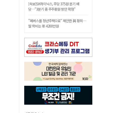
[속보]SK하이닉스, 주당 375원 분기 배
당…"3분기 중 주주환원 방안 확정"
"폐버스를 청년주택으로" 제안한 與 황희…
딸 학비는 年 4200만원