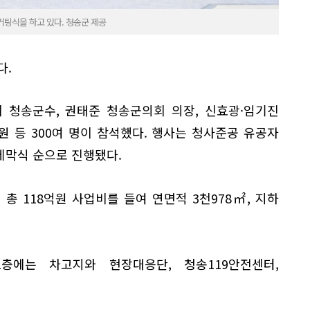
커팅식을 하고 있다. 청송군 제공
다.
 청송군수, 권태준 청송군의회 의장, 신효광·임기진
 등 300여 명이 참석했다. 행사는 청사준공 유공자
 제막식 순으로 진행됐다.
 총 118억원 사업비를 들여 연면적 3천978㎡, 지하
층에는 차고지와 현장대응단, 청송119안전센터,