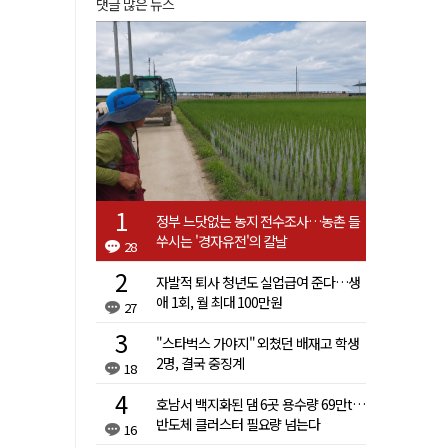
댓글 많은 뉴스
정부 느닷없는 농지 전수조사…농촌 들
쑤시는 '경자유전'의 칼날
28
자발적 퇴사 청년도 실업급여 준다…생
애 1회, 월 최대 100만원
27
"스타벅스 가야지" 외쳤던 배재고 학생
2명, 결국 중징계
18
호남서 백지화된 댐 6곳 용수량 69만t…
반도체 클러스터 필요량 넘는다
16