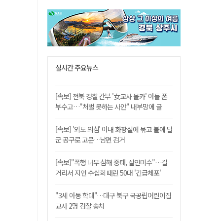
실시간 주요뉴스
[속보] 전북 경찰 간부 '女교사 몰카' 아들 폰
부수고…"처벌 못하는 사안" 내부망에 글
[속보] '외도 의심' 아내 화장실에 묶고 불에 달
군 공구로 고문…남편 검거
[속보]"폭행 너무 심해 중태, 살인미수"…길
거리서 지인 수십회 때린 50대 '긴급체포'
"3세 아동 학대"…대구 북구 국공립어린이집
교사 2명 검찰 송치