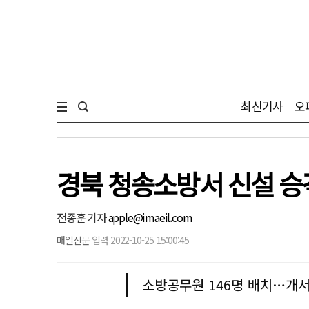
최신기사
오
경북 청송소방서 신설 승격
전종훈 기자
apple@imaeil.com
매일신문
입력 2022-10-25 15:00:45
소방공무원 146명 배치…개서