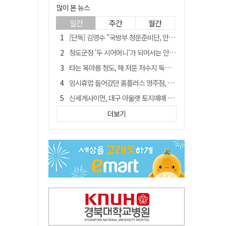
많이 본 뉴스
일간
주간
월간
[단독] 김영수 "국방부 청문준비단, 안규백 탈영 알고있었다"
청도군정 '두 시어머니'가 되어서는 안된다
타는 목마름 청도, 해 저문 저수지 둑에 군수가 서 있었다
임시휴업 들어갔던 홈플러스 영주점, 7일 영업 재개…지하 1층만 운영
신세계사이먼, 대구 아울렛 토지매매 계약 체결… 사업 본궤도
SK하이닉스, 주당 375원 분기 배당 공시…"3분기 중 주주환원 방안 확정"
더보기
"상법개정해도 주주가 '봉'"…하이닉스 솔리다임 상장설에 술렁[개미와글와글]
이의준 전 경북도 새마을봉사과장, 제28대 울릉군 부군수 취임
外人 한 달 새 8000억 담았는데…LG이노텍 목표주가는 왜 엇갈릴까
정청래, 靑 겨냥... "신천지·레버리지·호남 반도체 겁박 사과하라"