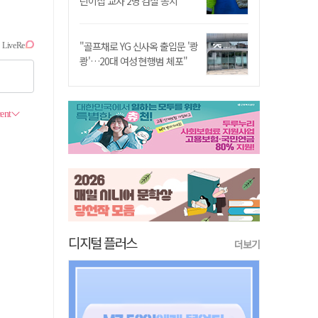
린이집 교사 2명 검찰 송치
"골프채로 YG 신사옥 출입문 '쾅
쾅'…20대 여성 현행범 체포"
디지털 플러스
더보기