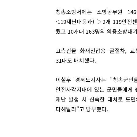
청송소방서에는 소방공무원 146
·119재난대응과) ▷2개 119안전
뒀고 10개대 263명의 의용소방대
고층건물 화재진압용 굴절차, 교
31대도 배치했다.
이철우 경북도지사는 "청송군민
안전사각지대에 있는 군민들에게 
재난 발생 시 신속한 대처로 도
다해달라"고 당부했다.