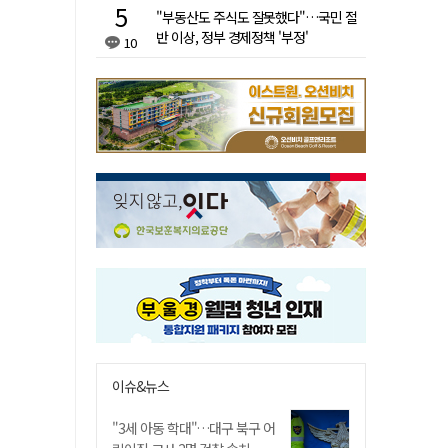
"부동산도 주식도 잘못했다"…국민 절
반 이상, 정부 경제정책 '부정'
10
이슈&뉴스
"3세 아동 학대"…대구 북구 어