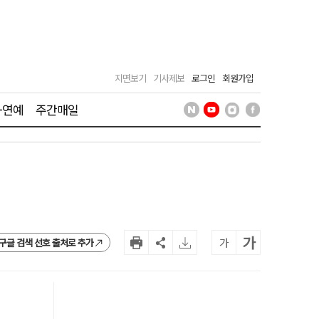
지면보기
기사제보
로그인
회원가입
·연예
주간매일
가
가
구글 검색 선호 출처로 추가