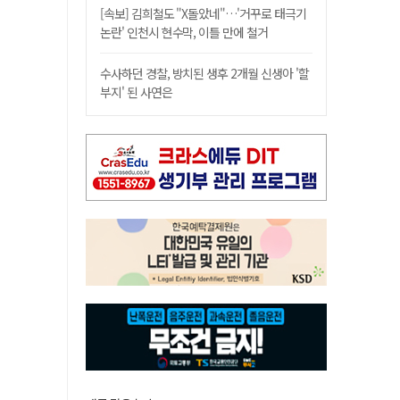
[속보] 김희철도 "X돌았네"…'거꾸로 태극기
논란' 인천시 현수막, 이틀 만에 철거
수사하던 경찰, 방치된 생후 2개월 신생아 '할
부지' 된 사연은