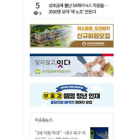
성과급에 뿔난 SK하이닉스 직원들…
3500명 모여 '새 노조' 만든다
5
이슈&뉴스
"3세 아동 학대"…대구 북구 어