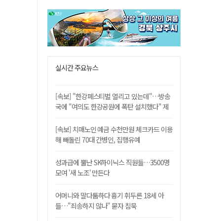
실시간 주요뉴스
[속보] "한강페스티벌 열리고 있는데"…방송
국에 "여의도 한강공원에 폭탄 설치했다" 제
보
[속보] 치매노인 예금 수천만원 체크카드 이용
해 빼돌린 70대 간병인, 집행유예
성과급에 뿔난 SK하이닉스 직원들…3500명
모여 '새 노조' 만든다
어머니와 말다툼하다 흉기 휘두른 18세 아
들…"죄송하지 않나" 묻자 침묵