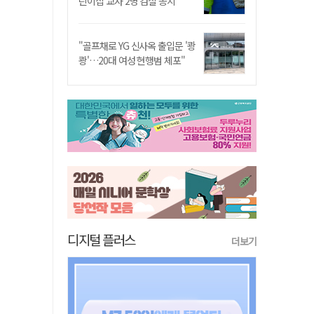
린이집 교사 2명 검찰 송치
"골프채로 YG 신사옥 출입문 '쾅
쾅'…20대 여성 현행범 체포"
디지털 플러스
더보기