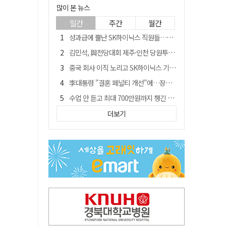
많이 본 뉴스
일간
주간
월간
성과급에 뿔난 SK하이닉스 직원들…3500명 모여 '새 노조' 만든다
김민석, 與전당대회 제주·인천 당원투표서 승리…누적 득표는 '초박빙'
중국 회사 이직 노리고 SK하이닉스 기밀 빼돌려…결국 실형
李대통령 "결혼 페널티 개선"에…장동혁 "그 페널티 만든 게 이 정권"
수업 안 듣고 최대 700만원까지 챙긴 포항 A대학 '유령 선수' 등 19명 무더기 송치
트럼프 만난 손현보 목사…"현재 자유대한민국 여러 면에서 어려움"
더보기
블룸버그 "SK하이닉스, 中 패키징공장 지분매각 등 검토"
경북 칠곡시니어클럽 커피앤솝 사업단…자개소품 만들기 문화체험 운영
"아버지 외출한 사이"…흉기로 40대母 살해한 고교 자퇴생, 구속 기로에
신축 줄고 리모델링 뜨자…건설업계, 로봇·모듈러로 방향 튼다