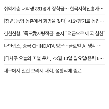
취약계층 대학생 881명에 장학금… 한국사학진흥재단, 2억7천만원 지원
[청년! 농업·농촌에서 희망을 찾다] <16>향기로 농업을 전하다
김천신협, '독도愛사랑적금' 출시 "적금으로 애국 실천"
나인랩스, 중국 CHINDATA 방문…글로벌 AI 냉각 시장 공략
[더사주 오늘의 띠별 운세] <8월 10일 월요일(음력 6월28일)>
대구에서 열린 브리지 대회, 성황리에 종료