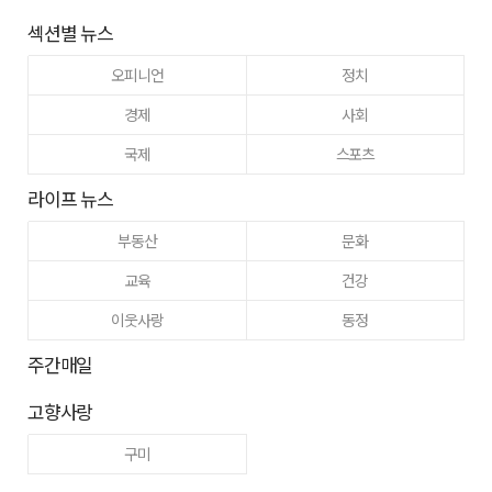
섹션별 뉴스
오피니언
정치
경제
사회
국제
스포츠
라이프 뉴스
부동산
문화
교육
건강
이웃사랑
동정
주간매일
고향사랑
구미