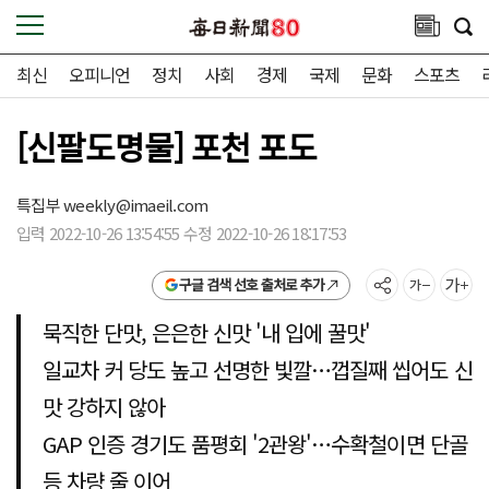
최신
오피니언
정치
사회
경제
국제
문화
스포츠
[신팔도명물] 포천 포도
특집부
weekly@imaeil.com
입력 2022-10-26 13:54:55 수정 2022-10-26 18:17:53
구글 검색 선호 출처로 추가
묵직한 단맛, 은은한 신맛 '내 입에 꿀맛'
일교차 커 당도 높고 선명한 빛깔…껍질째 씹어도 신
맛 강하지 않아
GAP 인증 경기도 품평회 '2관왕'…수확철이면 단골
등 차량 줄 이어