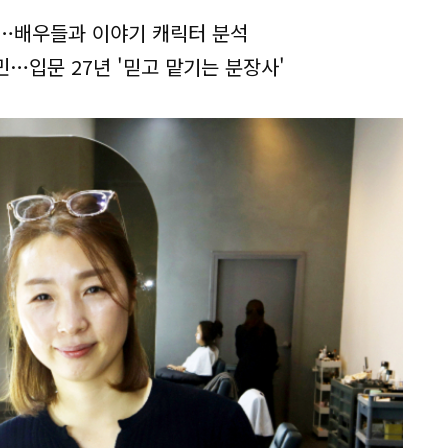
건…배우들과 이야기 캐릭터 분석
민…입문 27년 '믿고 맡기는 분장사'