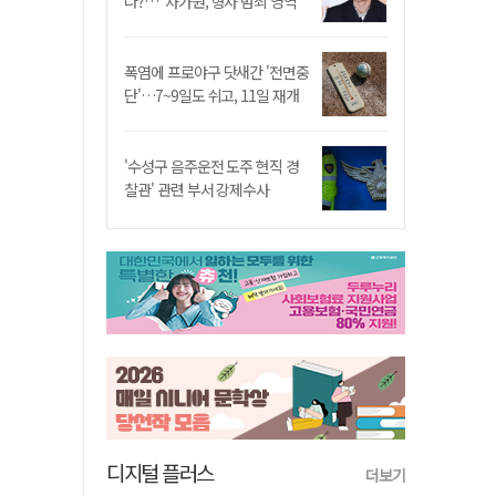
나?…"차가원, 형사 범죄 영역"
폭염에 프로야구 닷새간 '전면중
단'…7~9일도 쉬고, 11일 재개
'수성구 음주운전 도주 현직 경
찰관' 관련 부서 강제수사
디지털 플러스
더보기