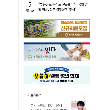
"부동산도 주식도 잘못했다"…국민 절
반 이상, 정부 경제정책 '부정'
10
이슈&뉴스
이승기, 전세금 105억 날리