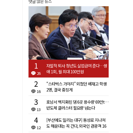
댓글 많은 뉴스
자발적 퇴사 청년도 실업급여 준다…생
애 1회, 월 최대 100만원
26
"스타벅스 가야지" 외쳤던 배재고 학생
2명, 결국 중징계
16
호남서 백지화된 댐 6곳 용수량 69만t…
반도체 클러스터 필요량 넘는다
13
[부산에도 밀리는 대구] 동성로 지나쳐
도 해운대는 꼭 간다, 외국인 관광객 16
12
배 차이