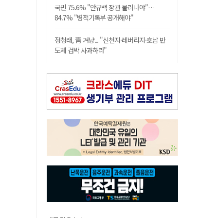
국민 75.6% "안규백 장관 물러나야"…
84.7% "병적기록부 공개해야"
정청래, 靑 겨냥... "신천지·레버리지·호남 반
도체 겁박 사과하라"