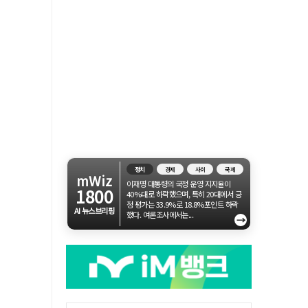
정치
경제
사회
국제
mWiz
이재명 대통령의 국정 운영 지지율이
1800
40%대로 하락했으며, 특히 20대에서 긍
정 평가는 33.9%로 18.8%포인트 하락
AI 뉴스브리핑
했다. 여론조사에서는...
→