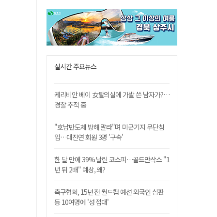
실시간 주요뉴스
케리비안 베이 女탈의실에 가발 쓴 남자가?…
경찰 추적 중
"호남반도체 방해 말라"며 미군기지 무단침
입…대진연 회원 3명 '구속'
한 달 만에 39% 날린 코스피…골드만삭스 "1
년 뒤 2배" 예상, 왜?
축구협회, 15년 전 월드컵 예선 외국인 심판
등 10여명에 '성 접대'