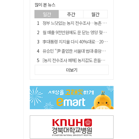
많이 본 뉴스
일간
주간
월간
정부 느닷없는 농지 전수조사…농촌 들쑤시는 '경자유전'의 칼날
월 매출 9천만원에도 문 닫는 영양 젖소농장… "일할 사람이 없어"
李대통령 지지율 다시 40%대로…20대는 18.8%p 급락
유승민 "尹 졸업한 서울대 법대·충암고도 없애야"…李 육사 통합 직격
[농지 전수조사 폐해] 농지값도 흔들리나…"도지 막히면 헐값 매물 나올 수도"
[농지 전수조사 폐해] '쌀 받고 논 내 준' 도지농 이제 어쩌나?
더보기
지역활성화 펀드 9호…포항 AI 데이터센터에 6천억 투입
국민 51.9% "李 대통령 재판 재개 필요하다"
경북 영천시, 9월부터 11월까지 반값 여행 혜택 제공
아쉬운 태클