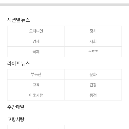
섹션별 뉴스
오피니언
정치
경제
사회
국제
스포츠
라이프 뉴스
부동산
문화
교육
건강
이웃사랑
동정
주간매일
고향사랑