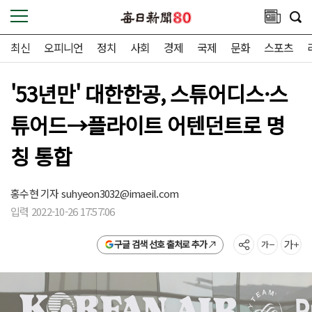
최신
오피니언
정치
사회
경제
국제
문화
스포츠
'53년만' 대한한공, 스튜어디스·스
튜어드→플라이트 어텐던트로 명
칭 통합
홍수현 기자
suhyeon3032@imaeil.com
입력 2022-10-26 17:57:06
구글 검색 선호 출처로 추가