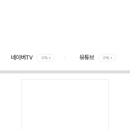
네이버TV
유튜브
구독 +
구독 +