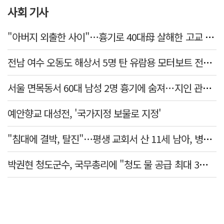
사회 기사
"아버지 외출한 사이"…흉기로 40대母 살해한 고교 자퇴생, 구속 기로에
전남 여수 오동도 해상서 5명 탄 유람용 모터보트 전복…2명 숨져
서울 면목동서 60대 남성 2명 흉기에 숨져…지인 관계로 추정
예안향교 대성전, '국가지정 보물로 지정'
"침대에 결박, 탈진"…평생 교회서 산 11세 남아, 병원 이송 끝 숨져
박권현 청도군수, 국무총리에 "청도 물 공급 최대 3만t 늘려달라"