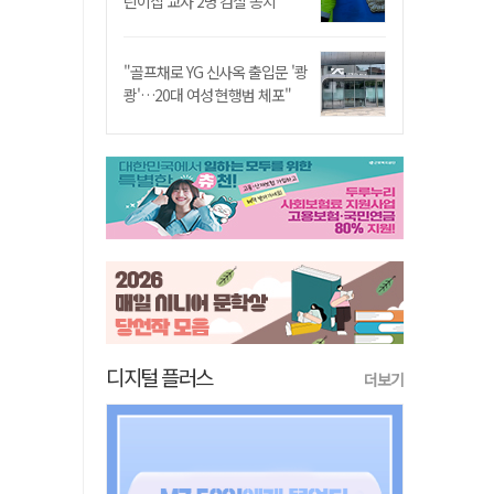
린이집 교사 2명 검찰 송치
"골프채로 YG 신사옥 출입문 '쾅
쾅'…20대 여성 현행범 체포"
디지털 플러스
더보기