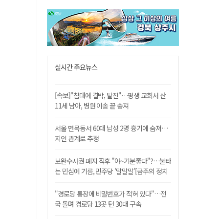
실시간 주요뉴스
[속보]"침대에 결박, 탈진"…평생 교회서 산
11세 남아, 병원 이송 끝 숨져
서울 면목동서 60대 남성 2명 흉기에 숨져…
지인 관계로 추정
보완수사권 폐지 직후 "야~기분좋다"?…불타
는 민심에 기름, 민주당 '말말말'[금주의 정치
舌전]
"경로당 통장에 비밀번호가 적혀 있다"…전
국 돌며 경로당 13곳 턴 30대 구속