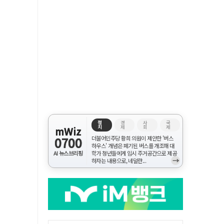
정
경
사
국
치
제
회
제
mWiz
0700
더불어민주당 황희 의원이 제안한 '버스
하우스' 개념은 폐기된 버스를 개조해 대
AI 뉴스브리핑
학가 청년들에게 임시 주거공간으로 제공
→
하자는 내용으로, 네덜란...