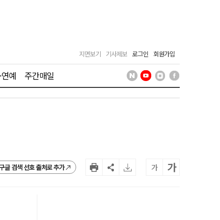
지면보기
기사제보
로그인
회원가입
·연예
주간매일
가
가
구글 검색 선호 출처로 추가