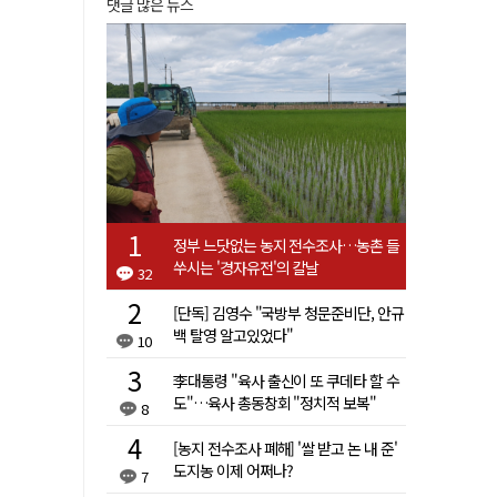
댓글 많은 뉴스
정부 느닷없는 농지 전수조사…농촌 들
쑤시는 '경자유전'의 칼날
32
[단독] 김영수 "국방부 청문준비단, 안규
백 탈영 알고있었다"
10
李대통령 "육사 출신이 또 쿠데타 할 수
도"…육사 총동창회 "정치적 보복"
8
[농지 전수조사 폐해] '쌀 받고 논 내 준'
도지농 이제 어쩌나?
7