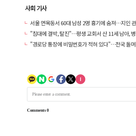
사회 기사
서울 면목동서 60대 남성 2명 흉기에 숨져…지인 관계
"침대에 결박, 탈진"…평생 교회서 산 11세 남아, 병원 이송 
"경로당 통장에 비밀번호가 적혀 있다"…전국 돌며 경로당 13곳 턴 30