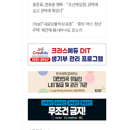
홍준표, 한동훈 맹폭…"조선제일껌, 권력에
살고 권력에 죽었다"
[속보]"내로남불·탁상공론"…황희 '버스 청년
주택' 제안에 與 내부서도 쓴소리