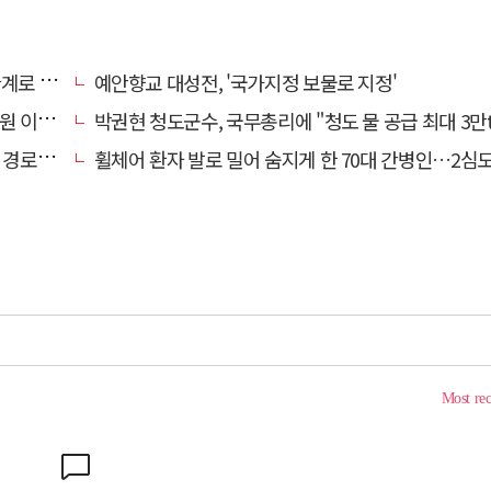
로 추정
예안향교 대성전, '국가지정 보물로 지정'
끝 숨져
박권현 청도군수, 국무총리에 "청도 물 공급 최대 3만t 늘려
대 구속
휠체어 환자 발로 밀어 숨지게 한 70대 간병인…2심도 집