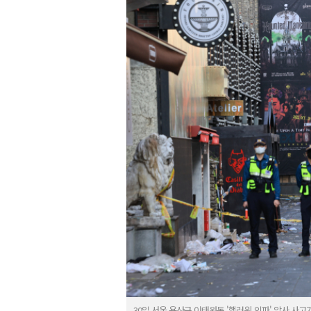
30일 서울 용산구 이태원동 '핼러윈 인파' 압사 사