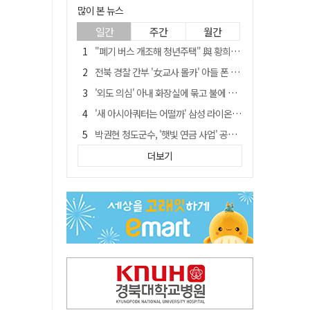
많이 본 뉴스
일간
주간
월간
"폐기 버스 개조해 청년주택" 與 황희…'딸 학비는 年 4200만원'
전북 경찰 간부 '女교사 몰카' 아들 폰 부수고…"처벌 못하는 사안" 내부망에 글
'외도 의심' 아내 화장실에 묶고 불에 달군 공구로 고문…남편 검거
'새 아시아쿼터는 어떨까' 삼성 라이온즈, 새 얼굴 투수 미야모리 영입
박권현 청도군수, '햇빛 연금 사업' 공약 시동걸어
홍준표, 한동훈 맹폭…"조선제일껌, 권력에 살고 권력에 죽었다"
더보기
김병삼 경북 영천시장, 이번엔 국회 공략…'마사회 본사 이전·광역교통망 확충' 요청
[시사뒷담] MOU의 함정, 협약식이 투자 확정은 아니긴 해
봉화서 주택 에어컨 실외기에서 시작된 불… 주택 화재로 번져
경찰, 9월 초부터 상피제 전격 실시…가족 사건 수사 못해