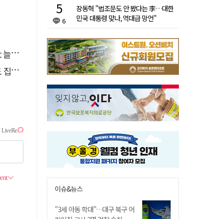
장동혁 "법조문도 안 봤다는 李…대한
민국 대통령 맞나, 역대급 망언"
6
달라"
행유예
이슈&뉴스
"3세 아동 학대"…대구 북구 어