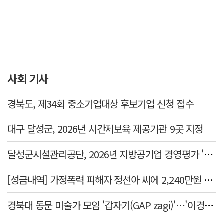
사회 기사
경북도, 제34회 중소기업대상 후보기업 신청 접수
대구 달성군, 2026년 시간제보육 제공기관 9곳 지정
달성군시설관리공단, 2026년 지방공기업 경영평가 '가등급' 최우수 달성
[성금내역] 가정폭력 피해자 정선아 씨에 2,240만원 전달
경북대 동문 미술가 모임 '갑자기(GAP zagi)'…'이경(移境):경계를 넘어, 경계너머' 전시