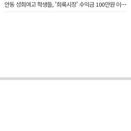
안동 성희여고 학생들, '희룩시장' 수익금 100만원 이웃돕기 성금으로