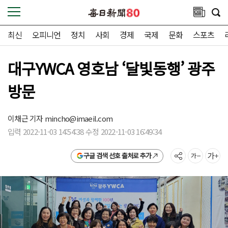
최신
오피니언
정치
사회
경제
국제
문화
스포츠
대구YWCA 영호남 ‘달빛동행’ 광주
방문
이채근 기자
mincho@imaeil.com
입력 2022-11-03 14:54:38 수정 2022-11-03 16:49:34
구글 검색 선호 출처로 추가