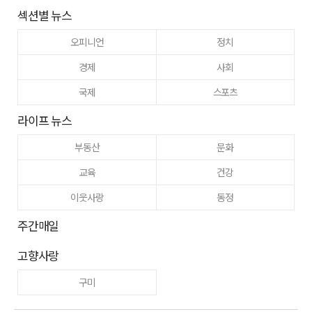
섹션별 뉴스
오피니언
정치
경제
사회
국제
스포츠
라이프 뉴스
부동산
문화
교육
건강
이웃사랑
동정
주간매일
고향사랑
구미