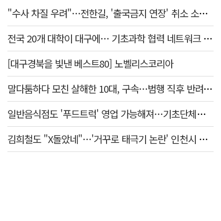
"수사 차질 우려"…전한길, '출국금지 연장' 취소 소송 패소
전국 20개 대학이 대구에… 기초과학 협력 네트워크 출범하다
[대구경북을 빛낸 베스트80] 노벨리스코리아
말다툼하다 모친 살해한 10대, 구속…범행 직후 반려견도 죽여
일반음식점도 '푸드트럭' 영업 가능해져…기초단체별 조례 개정 움직임
김희철도 "X돌았네"…'거꾸로 태극기 논란' 인천시 현수막, 이틀 만에 철거