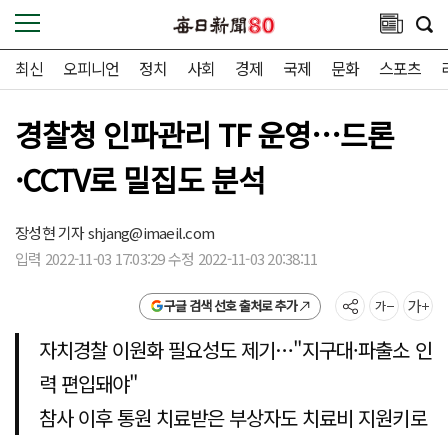
최신
오피니언
정치
사회
경제
국제
문화
스포츠
경찰청 인파관리 TF 운영…드론
·CCTV로 밀집도 분석
장성현 기자
shjang@imaeil.com
입력 2022-11-03 17:03:29 수정 2022-11-03 20:38:11
구글 검색 선호 출처로 추가
자치경찰 이원화 필요성도 제기…"지구대·파출소 인
력 편입돼야"
참사 이후 통원 치료받은 부상자도 치료비 지원키로