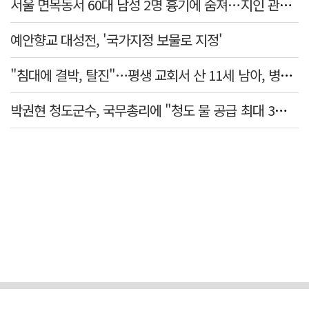
서울 면목동서 60대 남성 2명 흉기에 숨져…지인 관계로 추정
예안향교 대성전, '국가지정 보물로 지정'
"침대에 결박, 탈진"…평생 교회서 산 11세 남아, 병원 이송 끝 숨져
박권현 청도군수, 국무총리에 "청도 물 공급 최대 3만t 늘려달라"