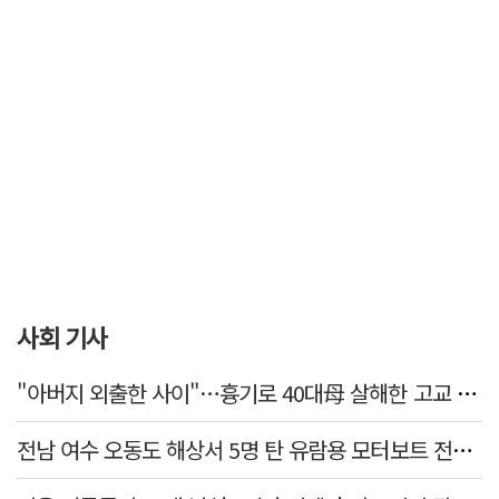
사회 기사
"아버지 외출한 사이"…흉기로 40대母 살해한 고교 자퇴생, 구속 기로에
전남 여수 오동도 해상서 5명 탄 유람용 모터보트 전복…2명 숨져