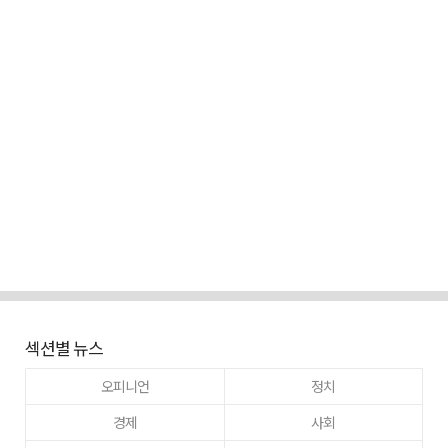
섹션별 뉴스
오피니언
정치
경제
사회