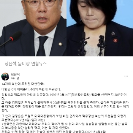
정진석, 윤미향. 연합뉴스