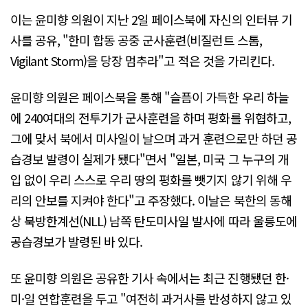
이는 윤미향 의원이 지난 2일 페이스북에 자신의 인터뷰 기
사를 공유, "한미 합동 공중 군사훈련(비질런트 스톰,
Vigilant Storm)을 당장 멈추라"고 적은 것을 가리킨다.
윤미향 의원은 페이스북을 통해 "슬픔이 가득한 우리 하늘
에 240여대의 전투기가 군사훈련을 하며 평화를 위협하고,
그에 맞서 북에서 미사일이 날으며 과거 훈련으로만 하던 공
습경보 발령이 실제가 됐다"면서 "일본, 미국 그 누구의 개
입 없이 우리 스스로 우리 땅의 평화를 뺏기지 않기 위해 우
리의 안보를 지켜야 한다"고 주장했다. 이날은 북한의 동해
상 북방한계선(NLL) 남쪽 탄도미사일 발사에 따라 울릉도에
공습경보가 발령된 바 있다.
또 윤미향 의원은 공유한 기사 속에서는 최근 진행됐던 한·
미·일 연합훈련을 두고 "여전히 과거사를 반성하지 않고 있