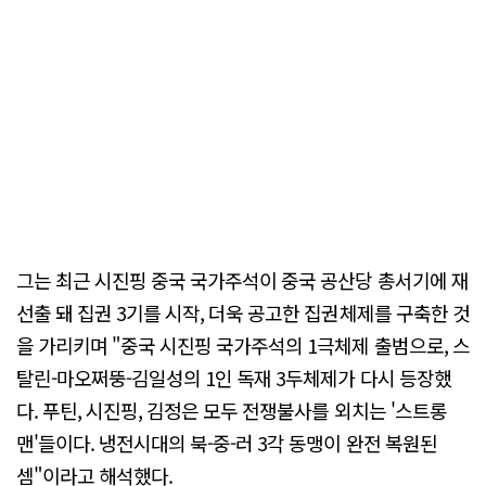
그는 최근 시진핑 중국 국가주석이 중국 공산당 총서기에 재
선출 돼 집권 3기를 시작, 더욱 공고한 집권체제를 구축한 것
을 가리키며 "중국 시진핑 국가주석의 1극체제 출범으로, 스
탈린-마오쩌뚱-김일성의 1인 독재 3두체제가 다시 등장했
다. 푸틴, 시진핑, 김정은 모두 전쟁불사를 외치는 '스트롱
맨'들이다. 냉전시대의 북-중-러 3각 동맹이 완전 복원된
셈"이라고 해석했다.