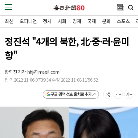
최신
오피니언
정치
사회
경제
국제
문화
스포츠
정진석 "4개의 북한, 北·중·러·윤미
향"
황희진 기자
hhj@imaeil.com
입력 2022-11-06 07:39:34 수정 2022-11-08 11:56:52
구글 검색 선호 출처로 추가