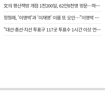
文의 평산책방 개점 1천200일, 62만8천명 방문…하루 평균 500명↑
정청래, '이명박'과 '이재명' 이름 또 오인…"이명박 대통령 임기안에 반도체 제품 출시"
"대선·총선·지선 투표구 117곳 투표수 1시간 이상 먼저 입력"