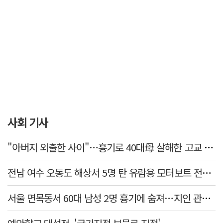
사회 기사
"아버지 외출한 사이"…흉기로 40대母 살해한 고교 자퇴생, 구속 기로에
전남 여수 오동도 해상서 5명 탄 유람용 모터보트 전복…2명 숨져
서울 면목동서 60대 남성 2명 흉기에 숨져…지인 관계로 추정