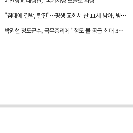
예안향교 대성전, '국가지정 보물로 지정'
"침대에 결박, 탈진"…평생 교회서 산 11세 남아, 병원 이송 끝 숨져
박권현 청도군수, 국무총리에 "청도 물 공급 최대 3만t 늘려달라"