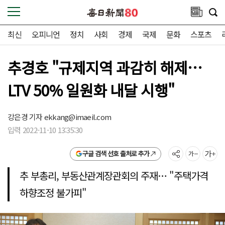
최신
오피니언
정치
사회
경제
국제
문화
스포츠
추경호 "규제지역 과감히 해제…
LTV 50% 일원화 내달 시행"
강은경 기자
ekkang@imaeil.com
입력 2022-11-10 13:35:30
구글 검색 선호 출처로 추가
추 부총리, 부동산관계장관회의 주재… "주택가격
하향조정 불가피"