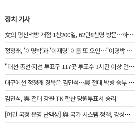
정치 기사
文의 평산책방 개점 1천200일, 62만8천명 방문…하루 평균 500명↑
정청래, '이명박'과 '이재명' 이름 또 오인…"이명박 대통령 임기안에 반도체 제품 출시"
"대선·총선·지선 투표구 117곳 투표수 1시간 이상 먼저 입력"
대구에선 정청래 경북은 김민석…與 전대 박빙 승부 이어간다
김민석, 與 전대 강원·TK 합산 당원투표서 승리
[여권 국정 운영 난맥상] 與 국가 시스템 정책, 강성층 결집에 의존