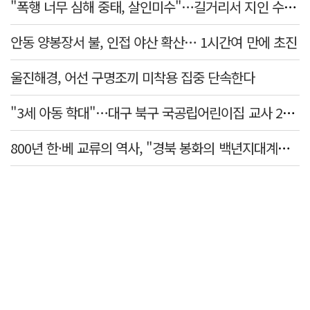
"폭행 너무 심해 중태, 살인미수"…길거리서 지인 수십회 때린 50대 '긴급체포'
안동 양봉장서 불, 인접 야산 확산… 1시간여 만에 초진
울진해경, 어선 구명조끼 미착용 집중 단속한다
"3세 아동 학대"…대구 북구 국공립어린이집 교사 2명 검찰 송치
800년 한·베 교류의 역사, "경북 봉화의 백년지대계로 피어난다"