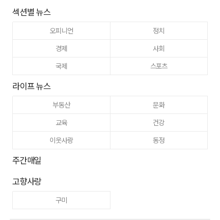
섹션별 뉴스
오피니언
정치
경제
사회
국제
스포츠
라이프 뉴스
부동산
문화
교육
건강
이웃사랑
동정
주간매일
고향사랑
구미