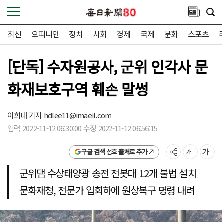
최신
오피니언
정치
사회
경제
국제
문화
스포츠
[단독] 수자원공사, 군위 인각사 문
화재보호구역 훼손 말썽
이희대 기자
hdlee11@imaeil.com
입력 2022-11-12 06:30:00 수정 2022-11-12 06:56:15
구글 검색 선호 출처로 추가
군위댐 수상태양광 송전 전봇대 12개 불법 설치
문화재청, 전문가 입회하에 원상복구 명령 내려