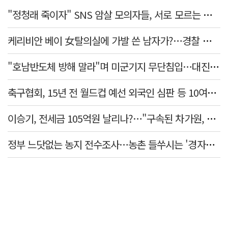
"정청래 죽이자" SNS 암살 모의자들, 서로 모르는 사이였다…檢송치
케리비안 베이 女탈의실에 가발 쓴 남자가?…경찰 추적 중
"호남반도체 방해 말라"며 미군기지 무단침입…대진연 회원 3명 '구속'
축구협회, 15년 전 월드컵 예선 외국인 심판 등 10여명에 '성 접대'
이승기, 전세금 105억원 날리나?…"구속된 차가원, 형사 범죄 영역"
정부 느닷없는 농지 전수조사…농촌 들쑤시는 '경자유전'의 칼날