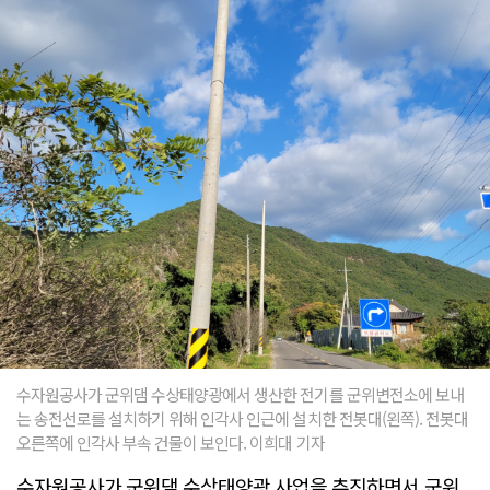
수자원공사가 군위댐 수상태양광에서 생산한 전기를 군위변전소에 보내
는 송전선로를 설치하기 위해 인각사 인근에 설치한 전봇대(왼쪽). 전봇대
오른쪽에 인각사 부속 건물이 보인다. 이희대 기자
수자원공사가 군위댐 수상태양광 사업을 추진하면서 군위