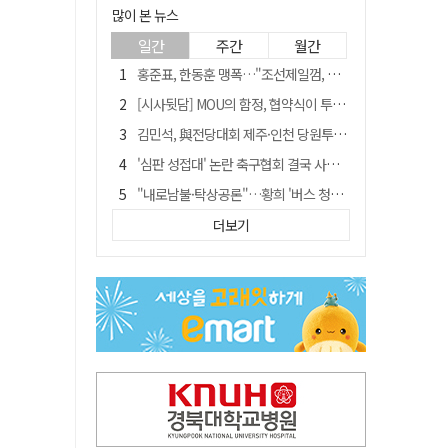
많이 본 뉴스
일간
주간
월간
홍준표, 한동훈 맹폭…"조선제일껌, 권력에 살고 권력에 죽었다"
[시사뒷담] MOU의 함정, 협약식이 투자 확정은 아니긴 해
김민석, 與전당대회 제주·인천 당원투표서 승리…누적 득표는 '초박빙'
'심판 성접대' 논란 축구협회 결국 사과…"깊이 반성, 쇄신하겠다"
"내로남불·탁상공론"…황희 '버스 청년주택' 제안에 與 내부서도 쓴소리
"경로당 통장에 비밀번호가 적혀 있다"…전국 돌며 경로당 13곳 턴 30대 구속
더보기
"침대에 결박, 탈진"…평생 교회서 산 11세 남아, 병원 이송 끝 숨져
예안향교 대성전, '국가지정 보물로 지정'
휠체어 환자 발로 밀어 숨지게 한 70대 간병인…2심도 집행유예
박권현 청도군수, 국무총리에 "청도 물 공급 최대 3만t 늘려달라"