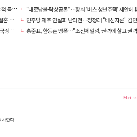
초박빙'
"내로남불·탁상공론"…황희 '버스 청년주택' 제안에 與 내부서도 쓴
 손본다
민주당 제주 연설회 난타전…정청래 "배신자론" 김민석 "관리 무
 중단"
홍준표, 한동훈 맹폭…"조선제일껌, 권력에 살고 권력에 죽었