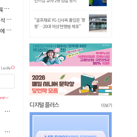
린이집 교사 2명 검찰 송치
소리
능"
"골프채로 YG 신사옥 출입문 '쾅
쾅'…20대 여성 현행범 체포"
다"
디지털 플러스
더보기