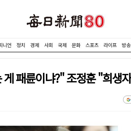
피니언
정치
경제
사회
국제
문화
스포츠
라이프
방송
 게 패륜이냐?" 조정훈 "희생자 