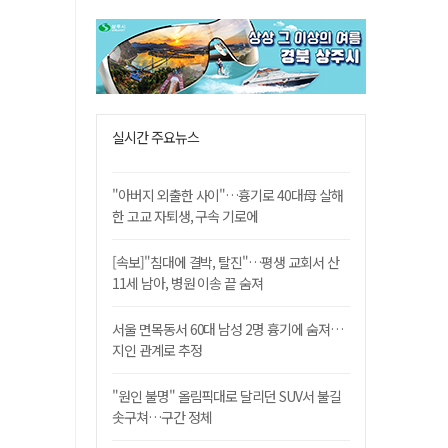
실시간 주요뉴스
"아버지 외출한 사이"…흉기로 40대母 살해
한 고교 자퇴생, 구속 기로에
[속보]"침대에 결박, 탈진"…평생 교회서 산
11세 남아, 병원 이송 끝 숨져
서울 면목동서 60대 남성 2명 흉기에 숨져…
지인 관계로 추정
"원인 불명" 올림픽대로 달리던 SUV서 불길
솟구쳐…구간 정체