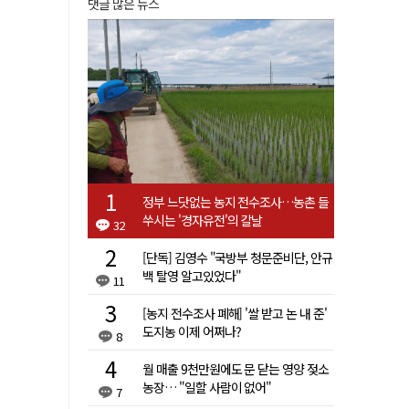
댓글 많은 뉴스
정부 느닷없는 농지 전수조사…농촌 들
쑤시는 '경자유전'의 칼날
32
[단독] 김영수 "국방부 청문준비단, 안규
백 탈영 알고있었다"
11
[농지 전수조사 폐해] '쌀 받고 논 내 준'
도지농 이제 어쩌나?
8
월 매출 9천만원에도 문 닫는 영양 젖소
농장… "일할 사람이 없어"
7