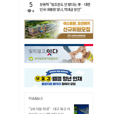
장동혁 "법조문도 안 봤다는 李…대한
민국 대통령 맞나, 역대급 망언"
6
이슈&뉴스
"3세 아동 학대"…대구 북구 어