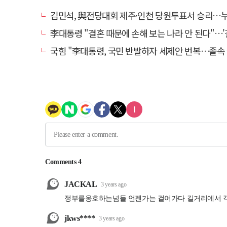
김민석, 與전당대회 제주·인천 당원투표서 승리…누적 득표는 '
李대통령 "결혼 때문에 손해 보는 나라 안 된다"…'결혼 페널티' 22개
국힘 "李대통령, 국민 반발하자 세제안 번복…졸속 국정 즉각