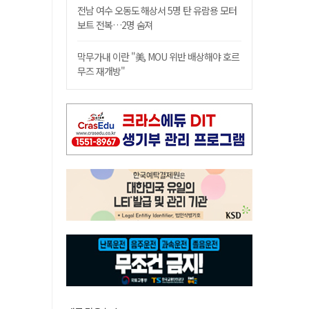
전남 여수 오동도 해상서 5명 탄 유람용 모터
보트 전복…2명 숨져
막무가내 이란 "美, MOU 위반 배상해야 호르
무즈 재개방"