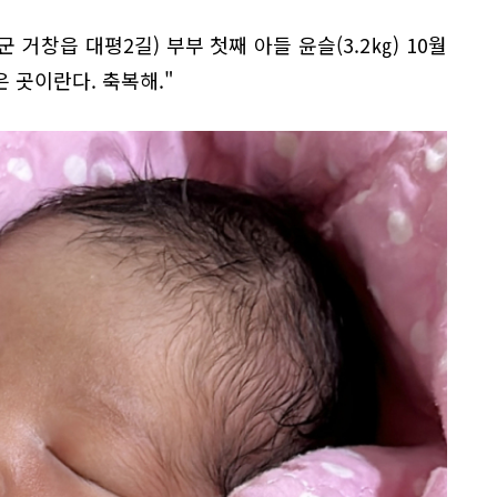
군 거창읍 대평2길) 부부 첫째 아들 윤슬(3.2㎏) 10월
은 곳이란다. 축복해."