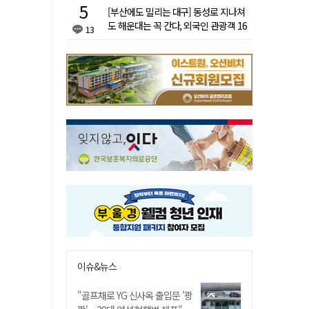
[부산에도 밀리는 대구] 동성로 지나쳐
도 해운대는 꼭 간다, 외국인 관광객 16
13
배 차이
이슈&뉴스
"골프채로 YG 신사옥 출입문 '쾅