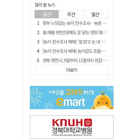
많이 본 뉴스
일간
주간
월간
정부 느닷없는 농지 전수조사…농촌 들쑤시는 '경자유전'의 칼날
월 매출 9천만원에도 문 닫는 영양 젖소농장… "일할 사람이 없어"
[농지 전수조사 폐해] '쌀 받고 논 내 준' 도지농 이제 어쩌나?
[농지 전수조사 폐해] 농지값도 흔들리나…"도지 막히면 헐값 매물 나올 수도"
경북 영천시, 9월부터 11월까지 반값 여행 혜택 제공
'솔리다임 IPO 추진설' SK하이닉스, 주가 9% 급락
더보기
국민 51.9% "李 대통령 재판 재개 필요하다"
[농지 전수조사 폐해] 실경작농·청년농 부담도 커진다
TK신공항 참여 주저한 LH, 광주군공항 사업에는 앞장
아쉬운 태클