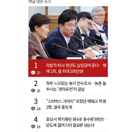
댓글 많은 뉴스
자발적 퇴사 청년도 실업급여 준다…생
애 1회, 월 최대 100만원
27
정부 느닷없는 농지 전수조사…농촌 들
쑤시는 '경자유전'의 칼날
25
"스타벅스 가야지" 외쳤던 배재고 학생
2명, 결국 중징계
18
호남서 백지화된 댐 6곳 용수량 69만t…
반도체 클러스터 필요량 넘는다
16