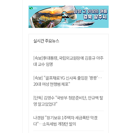
실시간 주요뉴스
[속보]李대통령, 국립외교원장에 김흥규 아주
대 교수 임명
[속보] "골프채로 YG 신사옥 출입문 '쾅쾅'…
20대 여성 현행범 체포"
[단독] 김영수 "국방부 청문준비단, 안규백 탈
영 알고있었다"
나경원 "장기보유 1주택자 세금폭탄 막겠
다"…소득세법 개정안 발의