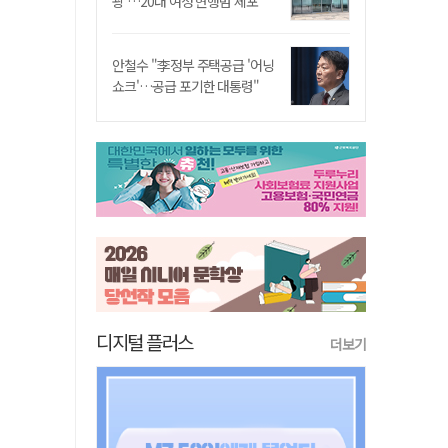
쾅'…20대 여성 현행범 체포"
안철수 "李정부 주택공급 '어닝
쇼크'…공급 포기한 대통령"
디지털 플러스
더보기