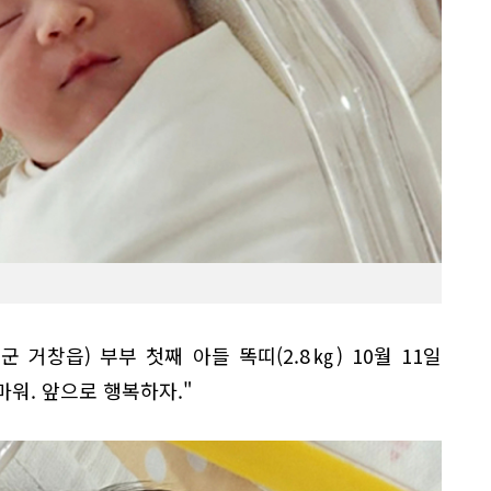
군 거창읍) 부부 첫째 아들 똑띠(2.8㎏) 10월 11일
마워. 앞으로 행복하자."