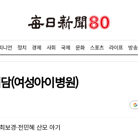
피니언
정치
경제
사회
국제
문화
스포츠
라이프
방송
덕담(여성아이병원)
최보경·전민혜 산모 아기