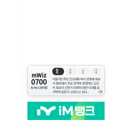
정
경
사
국
치
제
회
제
mWiz
0700
더불어민주당 전당대회에서 정청래 후보
가 청와대의 주요 정책과 경쟁자인 김민
AI 뉴스브리핑
석 후보의 신천지 의혹에 대한 사과를 요
→
구하며 갈등이 고조되고 있다...