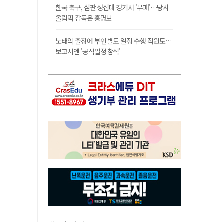
한국 축구, 심판 성접대 경기서 '무패'…당시
올림픽 감독은 홍명보
노태악 출장에 부인 별도 일정 수행 직원도…
보고서엔 '공식일정 참석'