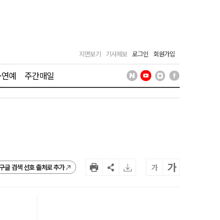
지면보기
기사제보
로그인
회원가입
·연예
주간매일
가
가
구글 검색 선호 출처로 추가