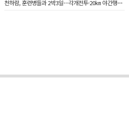
천하람, 훈련병들과 2박3일…각개전투·20㎞ 야간행군 체험