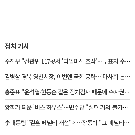
정치 기사
주진우 "선관위 117곳서 '타임머신 조작'…투표자 수 미리 입력"
김병삼 경북 영천시장, 이번엔 국회 공략…'마사회 본사 이전·광역교통망 확충' 요청
홍준표 "윤석열·한동훈 같은 정치검사 때문에 수사권마저 탈취 당해"
황희가 띄운 '버스 하우스'…민주당 "실현 거의 불가능, 해프닝으로 봐달라"
李대통령 "결혼 페널티 개선"에…장동혁 "그 페널티 만든 게 이 정권"