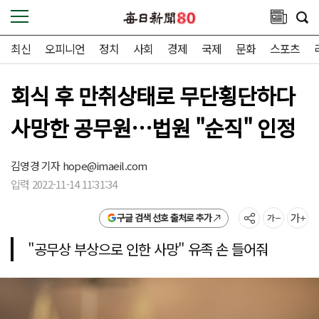
최신
오피니언
정치
사회
경제
국제
문화
스포츠
회식 후 만취상태로 무단횡단하다
사망한 공무원…법원 "순직" 인정
김영경 기자
hope@imaeil.com
입력 2022-11-14 11:31:34
구글 검색 선호 출처로 추가
"공무상 부상으로 인한 사망" 유족 손 들어줘