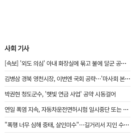
사회 기사
[속보] '외도 의심' 아내 화장실에 묶고 불에 달군 공구로 고문…남편 검거
김병삼 경북 영천시장, 이번엔 국회 공략…'마사회 본사 이전·광역교통망 확충' 요청
박권현 청도군수, '햇빛 연금 사업' 공약 시동걸어
연일 폭염 지속, 자동차운전면허시험 일시중단 또는 축소 운영
"폭행 너무 심해 중태, 살인미수"…길거리서 지인 수십회 때린 50대 '긴급체포'