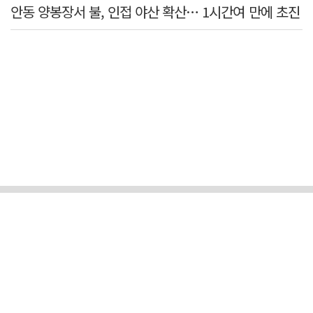
안동 양봉장서 불, 인접 야산 확산… 1시간여 만에 초진