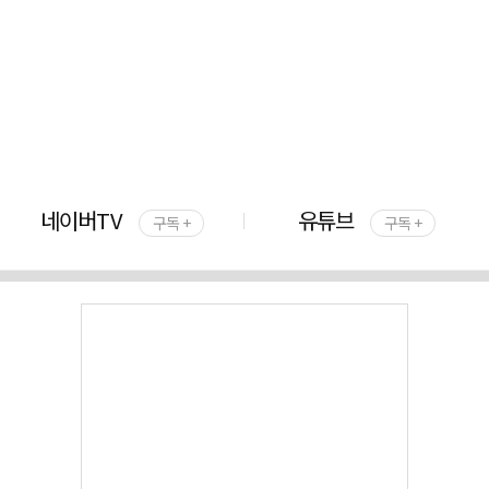
네이버TV
유튜브
구독 +
구독 +