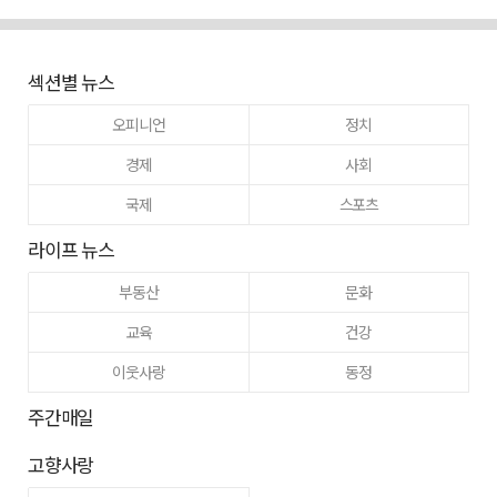
섹션별 뉴스
오피니언
정치
경제
사회
국제
스포츠
라이프 뉴스
부동산
문화
교육
건강
이웃사랑
동정
주간매일
고향사랑