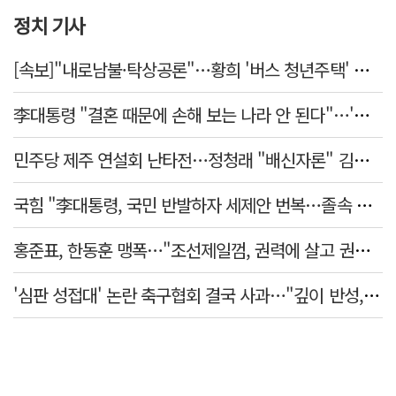
정치 기사
[속보]"내로남불·탁상공론"…황희 '버스 청년주택' 제안에 與 내부서도 쓴소리
李대통령 "결혼 때문에 손해 보는 나라 안 된다"…'결혼 페널티' 22개 손본다
민주당 제주 연설회 난타전…정청래 "배신자론" 김민석 "관리 무능"
국힘 "李대통령, 국민 반발하자 세제안 번복…졸속 국정 즉각 중단"
홍준표, 한동훈 맹폭…"조선제일껌, 권력에 살고 권력에 죽었다"
'심판 성접대' 논란 축구협회 결국 사과…"깊이 반성, 쇄신하겠다"