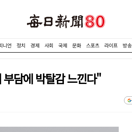
피니언
정치
경제
사회
국제
문화
스포츠
라이프
방송
거비 부담에 박탈감 느낀다"