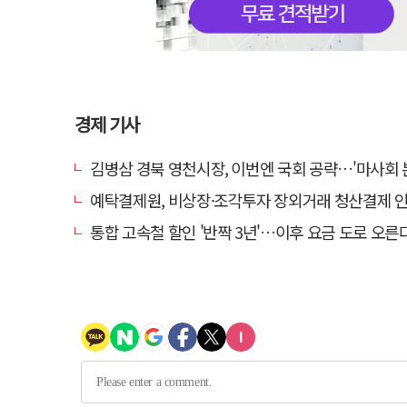
경제 기사
김병삼 경북 영천시장, 이번엔 국회 공략…'마사회 본사 이전·광역교통망 확충
예탁결제원, 비상장·조각투자 장외거래 청산결제 인프라 구축 착수…연
통합 고속철 할인 '반짝 3년'…이후 요금 도로 오른