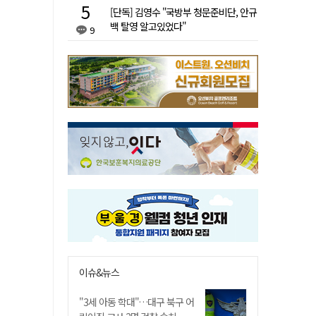
[단독] 김영수 "국방부 청문준비단, 안규
백 탈영 알고있었다"
9
이슈&뉴스
"3세 아동 학대"…대구 북구 어