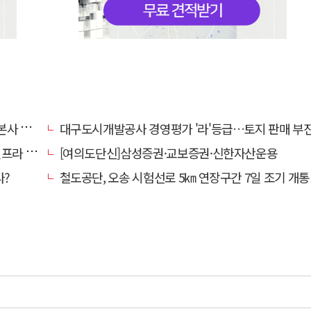
' 요청
대구도시개발공사 경영평가 '라'등급…토지 판매 부진에 1년 만에 두 단계 
내 가동
[여의도단신]삼성증권·교보증권·신한자산운용
다?
철도공단, 오송 시험선로 5㎞ 연장구간 7일 조기 개통…LA 메트로 사업