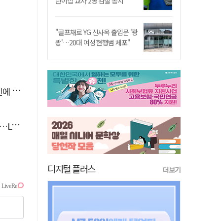
린이집 교사 2명 검찰 송치
"골프채로 YG 신사옥 출입문 '쾅
쾅'…20대 여성 현행범 체포"
'뚝'
 지원
디지털 플러스
더보기