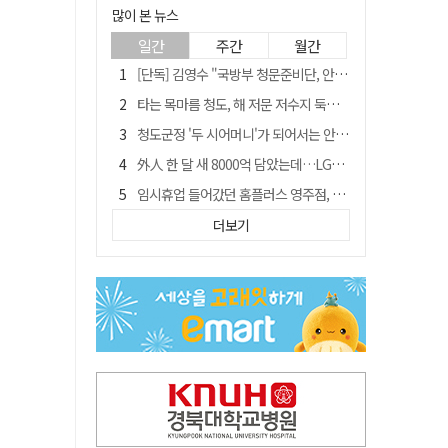
많이 본 뉴스
일간
주간
월간
[단독] 김영수 "국방부 청문준비단, 안규백 탈영 알고있었다"
타는 목마름 청도, 해 저문 저수지 둑에 군수가 서 있었다
청도군정 '두 시어머니'가 되어서는 안된다
外人 한 달 새 8000억 담았는데…LG이노텍 목표주가는 왜 엇갈릴까
임시휴업 들어갔던 홈플러스 영주점, 7일 영업 재개…지하 1층만 운영
신세계사이먼, 대구 아울렛 토지매매 계약 체결… 사업 본궤도
더보기
SK하이닉스, 주당 375원 분기 배당 공시…"3분기 중 주주환원 방안 확정"
"폐기 버스 개조해 청년주택" 與 황희…'딸 학비는 年 4200만원'
이의준 전 경북도 새마을봉사과장, 제28대 울릉군 부군수 취임
"상법개정해도 주주가 '봉'"…하이닉스 솔리다임 상장설에 술렁[개미와글와글]