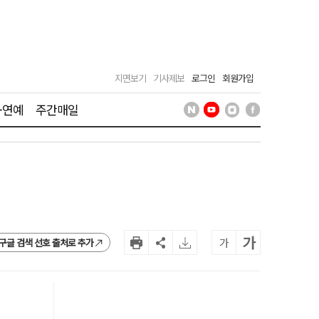
지면보기
기사제보
로그인
회원가입
·연예
주간매일
가
가
구글 검색 선호 출처로 추가