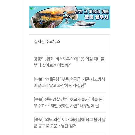
실시간 주요뉴스
장동혁, 황희 '버스하우스'에 "與 의원 자녀들
부터 살아보면 어떨까?"
[속보] 李대통령 "부동산 공급, 기존 사고방식
매달리지 말고 과감히 생각·실천"
[속보] 전북 경찰 간부 '女교사 몰카' 아들 폰
부수고…"처벌 못하는 사안" 내부망에 글
[속보] '외도 의심' 아내 화장실에 묶고 불에 달
군 공구로 고문…남편 검거