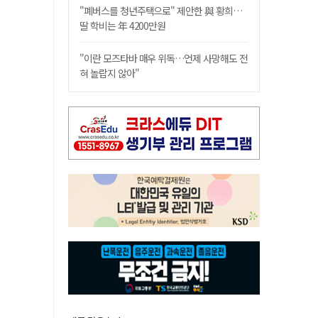
"폐버스를 청년주택으로" 제안한 與 황희…
딸 학비는 年 4200만원
"이란 모즈타바 매우 위독…언제 사망해도 전
혀 놀랍지 않아"