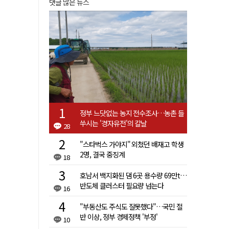
댓글 많은 뉴스
정부 느닷없는 농지 전수조사…농촌 들
쑤시는 '경자유전'의 칼날
28
"스타벅스 가야지" 외쳤던 배재고 학생
2명, 결국 중징계
18
호남서 백지화된 댐 6곳 용수량 69만t…
반도체 클러스터 필요량 넘는다
16
"부동산도 주식도 잘못했다"…국민 절
반 이상, 정부 경제정책 '부정'
10