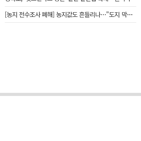
[농지 전수조사 폐해] 농지값도 흔들리나…"도지 막히면 헐값 매물 나올 수도"