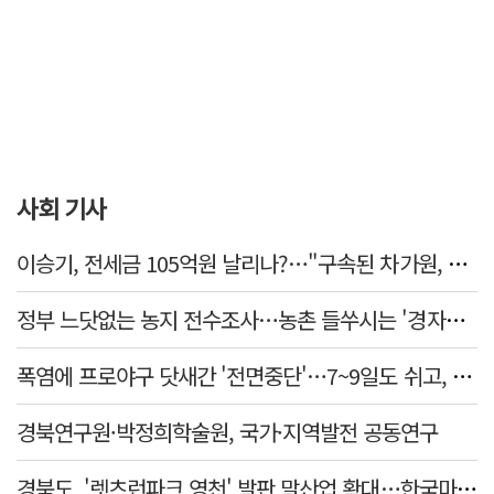
사회 기사
이승기, 전세금 105억원 날리나?…"구속된 차가원, 형사 범죄 영역"
정부 느닷없는 농지 전수조사…농촌 들쑤시는 '경자유전'의 칼날
폭염에 프로야구 닷새간 '전면중단'…7~9일도 쉬고, 11일 재개
경북연구원·박정희학술원, 국가·지역발전 공동연구
경북도, '렛츠런파크 영천' 발판 말산업 확대…한국마사회 유치도 총력