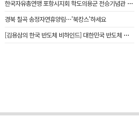
한국자유총연맹 포항시지회 학도의용군 전승기념관 방문
경북 칠곡 송정자연휴양림…'북캉스'하세요
[김용삼의 한국 반도체 비하인드] 대한민국 반도체 신화의 출발