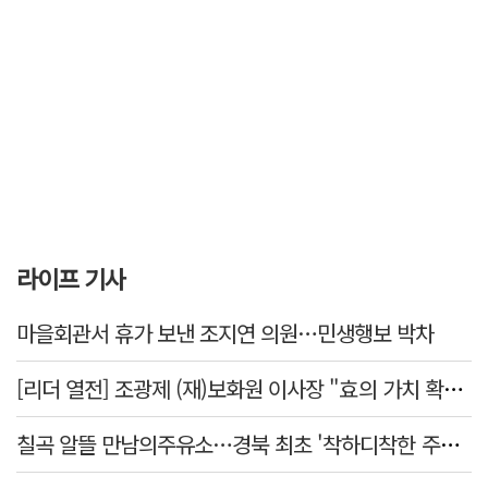
라이프 기사
마을회관서 휴가 보낸 조지연 의원…민생행보 박차
[리더 열전] 조광제 (재)보화원 이사장 "효의 가치 확산 위해 젊은층 참여 이끌어낼 것"
칠곡 알뜰 만남의주유소…경북 최초 '착하디착한 주유소' 선정