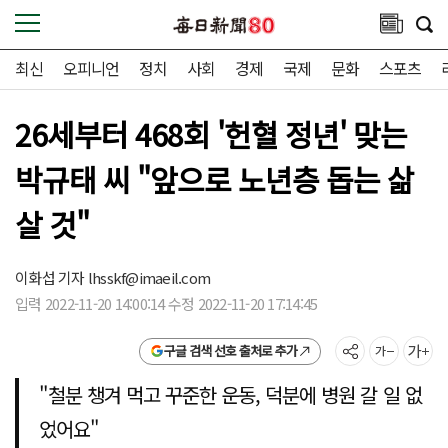
최신
오피니언
정치
사회
경제
국제
문화
스포츠
26세부터 468회 '헌혈 정년' 맞는
박규태 씨 "앞으로 노년층 돕는 삶
살 것"
이화섭 기자
lhsskf@imaeil.com
입력 2022-11-20 14:00:14 수정 2022-11-20 17:14:45
구글 검색 선호 출처로 추가
"철분 챙겨 먹고 꾸준한 운동, 덕분에 병원 갈 일 없
었어요"