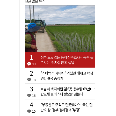
댓글 많은 뉴스
정부 느닷없는 농지 전수조사…농촌 들
쑤시는 '경자유전'의 칼날
28
"스타벅스 가야지" 외쳤던 배재고 학생
2명, 결국 중징계
18
호남서 백지화된 댐 6곳 용수량 69만t…
반도체 클러스터 필요량 넘는다
16
"부동산도 주식도 잘못했다"…국민 절
반 이상, 정부 경제정책 '부정'
10