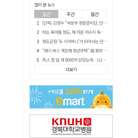
많이 본 뉴스
일간
주간
월간
[단독] 김영수 "국방부 청문준비단, 안규백 탈영 알고있었다"
타는 목마름 청도, 해 저문 저수지 둑에 군수가 서 있었다
청도군정 '두 시어머니'가 되어서는 안된다
"폐기 버스 개조해 청년주택" 與 황희…'딸 학비는 年 4200만원'
外人 한 달 새 8000억 담았는데…LG이노텍 목표주가는 왜 엇갈릴까
임시휴업 들어갔던 홈플러스 영주점, 7일 영업 재개…지하 1층만 운영
더보기
신세계사이먼, 대구 아울렛 토지매매 계약 체결… 사업 본궤도
SK하이닉스, 주당 375원 분기 배당 공시…"3분기 중 주주환원 방안 확정"
이의준 전 경북도 새마을봉사과장, 제28대 울릉군 부군수 취임
"상법개정해도 주주가 '봉'"…하이닉스 솔리다임 상장설에 술렁[개미와글와글]