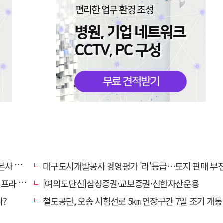
' 요청
대구도시개발공사 경영평가 '라'등급…토지 판매 부진에 1년 만에 두 단계 
내 가동
[여의도단신]삼성증권·교보증권·신한자산운용
다?
철도공단, 오송 시험선로 5㎞ 연장구간 7일 조기 개통…LA 메트로 사업