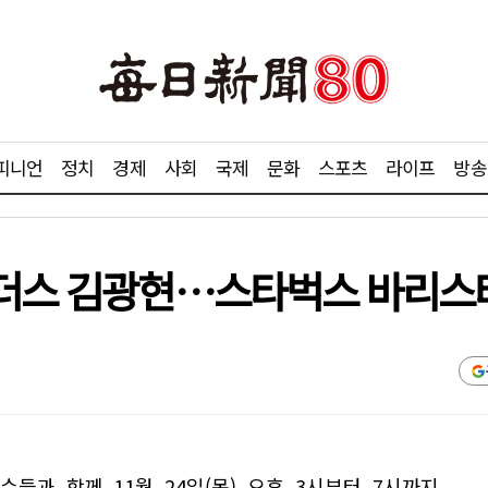
피니언
정치
경제
사회
국제
문화
스포츠
라이프
방송
랜더스 김광현…스타벅스 바리스
들과 함께 11월 24일(목) 오후 3시부터 7시까지