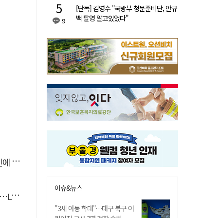
[단독] 김영수 "국방부 청문준비단, 안규
백 탈영 알고있었다"
9
'뚝'
이슈&뉴스
 지원
"3세 아동 학대"…대구 북구 어