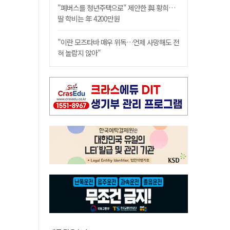
"폐버스를 청년주택으로" 제안한 與 황희…
딸 학비는 年 4200만원
"이란 모즈타바 매우 위독…언제 사망해도 전
혀 놀랍지 않아"