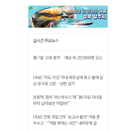
실시간 주요뉴스
美 7월 '고용 충격'…예상 밖 2만3000명 감소
[속보] '외도 의심' 아내 화장실에 묶고 불에 달
군 공구로 고문…남편 검거
장동혁, 황희 '버스하우스'에 "與 의원 자녀들
부터 살아보면 어떨까?"
[속보] 전북 경찰 간부 '女교사 몰카' 아들 폰
부수고…"처벌 못하는 사안" 내부망에 글