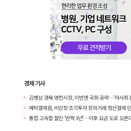
경제 기사
김병삼 경북 영천시장, 이번엔 국회 공략…'마사회 본사 이전·광역교통망 확충
예탁결제원, 비상장·조각투자 장외거래 청산결제 인프라 구축 착수…연
통합 고속철 할인 '반짝 3년'…이후 요금 도로 오른