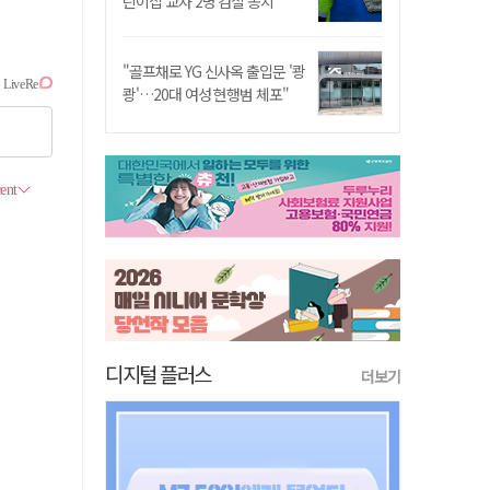
린이집 교사 2명 검찰 송치
"골프채로 YG 신사옥 출입문 '쾅
쾅'…20대 여성 현행범 체포"
디지털 플러스
더보기