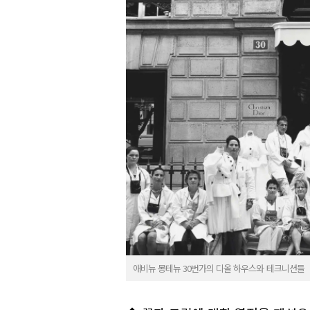
애비뉴 몽테뉴 30번가의 디올 하우스와 테크니션들