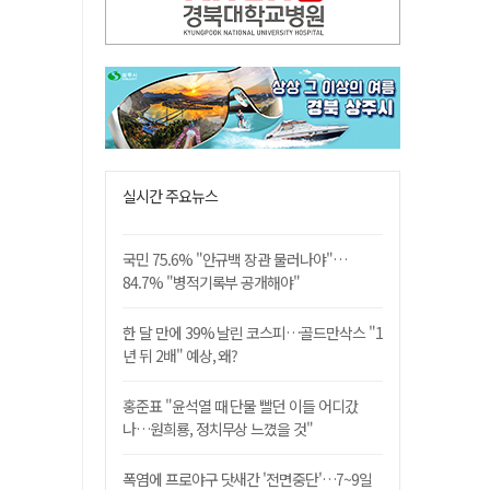
실시간 주요뉴스
국민 75.6% "안규백 장관 물러나야"…
84.7% "병적기록부 공개해야"
한 달 만에 39% 날린 코스피…골드만삭스 "1
년 뒤 2배" 예상, 왜?
홍준표 "윤석열 때 단물 빨던 이들 어디갔
나…원희룡, 정치무상 느꼈을 것"
폭염에 프로야구 닷새간 '전면중단'…7~9일