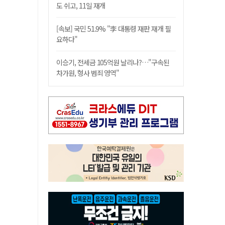
도 쉬고, 11일 재개
[속보] 국민 51.9% "李 대통령 재판 재개 필
요하다"
이승기, 전세금 105억원 날리나?…"구속된
차가원, 형사 범죄 영역"