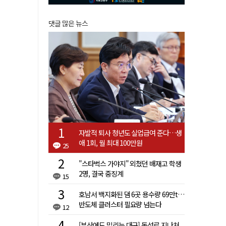
댓글 많은 뉴스
자발적 퇴사 청년도 실업급여 준다…생
애 1회, 월 최대 100만원
25
"스타벅스 가야지" 외쳤던 배재고 학생
2명, 결국 중징계
15
호남서 백지화된 댐 6곳 용수량 69만t…
반도체 클러스터 필요량 넘는다
12
[부산에도 밀리는 대구] 동성로 지나쳐