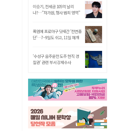
이승기, 전세금 105억 날리
나?…"차가원, 형사 범죄 영역"
폭염에 프로야구 닷새간 '전면중
단'…7~9일도 쉬고, 11일 재개
'수성구 음주운전 도주 현직 경
찰관' 관련 부서 강제수사