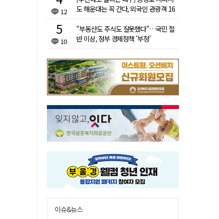
도 해운대는 꼭 간다, 외국인 관광객 16
12
배 차이
"부동산도 주식도 잘못했다"…국민 절
반 이상, 정부 경제정책 '부정'
10
이슈&뉴스