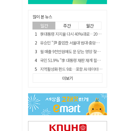
많이 본 뉴스
일간
주간
월간
李대통령 지지율 다시 40%대로…20대는 18.8%p 급락
유승민 "尹 졸업한 서울대 법대·충암고도 없애야"…李 육사 통합 직격
월 매출 9천만원에도 문 닫는 영양 젖소농장… "일할 사람이 없어"
국민 51.9% "李 대통령 재판 재개 필요하다"
지역활성화 펀드 9호…포항 AI 데이터센터에 6천억 투입
경북 영천시, 9월부터 11월까지 반값 여행 혜택 제공
더보기
아쉬운 태클
'솔리다임 IPO 추진설' SK하이닉스, 주가 9% 급락
경찰, 홍명보 선임 의혹 수사…대한축구협회 전격 압수수색
"김용민, 흑백논리로 세상 보는 듯" 검찰 내부서 지탄