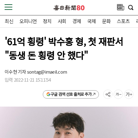
최신
오피니언
정치
사회
경제
국제
문화
스포츠
'61억 횡령' 박수홍 형, 첫 재판서
"동생 돈 횡령 안 했다"
이수현 기자
sontag@imaeil.com
입력 2022-11-21 15:11:54
구글 검색 선호 출처로 추가