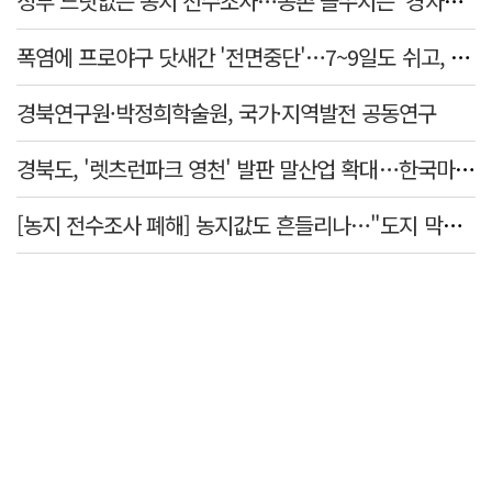
정부 느닷없는 농지 전수조사…농촌 들쑤시는 '경자유전'의 칼날
폭염에 프로야구 닷새간 '전면중단'…7~9일도 쉬고, 11일 재개
경북연구원·박정희학술원, 국가·지역발전 공동연구
경북도, '렛츠런파크 영천' 발판 말산업 확대…한국마사회 유치도 총력
[농지 전수조사 폐해] 농지값도 흔들리나…"도지 막히면 헐값 매물 나올 수도"