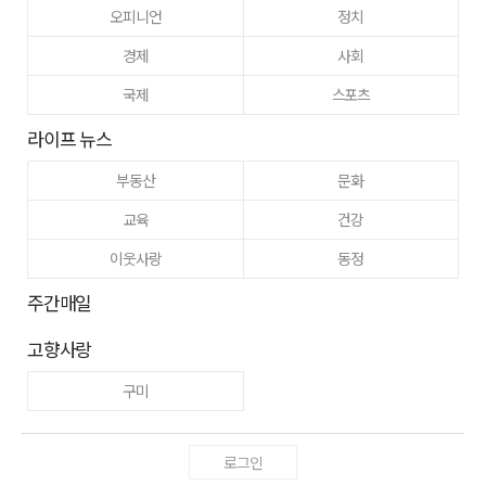
오피니언
정치
경제
사회
국제
스포츠
라이프 뉴스
부동산
문화
교육
건강
이웃사랑
동정
주간매일
고향사랑
구미
로그인