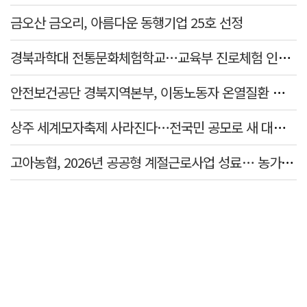
금오산 금오리, 아름다운 동행기업 25호 선정
경북과학대 전통문화체험학교…교육부 진로체험 인증기관 선정
안전보건공단 경북지역본부, 이동노동자 온열질환 예방 캠페인
상주 세계모자축제 사라진다…전국민 공모로 새 대표축제 발굴 나서
고아농협, 2026년 공공형 계절근로사업 성료… 농가 일손 부족 해소 '효자'