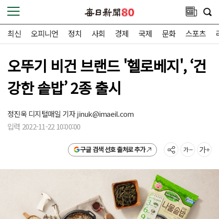
최신
오피니언
정치
사회
경제
국제
문화
스포츠
오뚜기 비건 브랜드 '헬로베지', ‘건
강한 솥밥’ 2종 출시
정진욱 디지털매일 기자
jinuk@imaeil.com
입력 2022-11-22 10:00:00
구글 검색 선호 출처로 추가