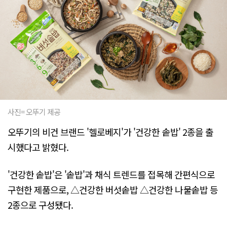
사진= 오뚜기 제공
오뚜기의 비건 브랜드 '헬로베지'가 '건강한 솥밥' 2종을 출
시했다고 밝혔다.
'건강한 솥밥'은 '솥밥'과 채식 트렌드를 접목해 간편식으로
구현한 제품으로, △건강한 버섯솥밥 △건강한 나물솥밥 등
2종으로 구성됐다.