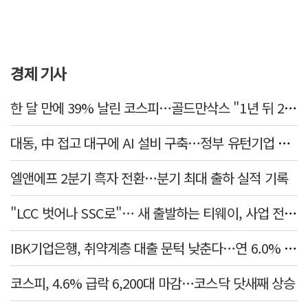
경제 기사
한 달 만에 39% 날린 코스피…골드만삭스 "1년 뒤 2배" 예상, 왜?
대동, 中 접고 대구에 AI 설비 구축…정부 유턴기업 선정
엘앤에프 2분기 흑자 전환…분기 최대 출하 실적 기록
"LCC 벗어나 SSC로"… 새 출발하는 티웨이, 사업 전략 발표
IBK기업은행, 취약계층 대출 문턱 낮춘다…연 6.0% 'i-ONE 햇살론 특례보증' 비대면 출시
코스피, 4.6% 급락 6,200대 마감…코스닥 닷새째 상승