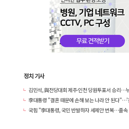
정치 기사
김민석, 與전당대회 제주·인천 당원투표서 승리…누적 득표는 '
李대통령 "결혼 때문에 손해 보는 나라 안 된다"…'결혼 페널티' 22개
국힘 "李대통령, 국민 반발하자 세제안 번복…졸속 국정 즉각