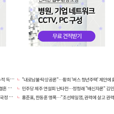
초박빙'
"내로남불·탁상공론"…황희 '버스 청년주택' 제안에 與 내부서도 쓴
 손본다
민주당 제주 연설회 난타전…정청래 "배신자론" 김민석 "관리 무
 중단"
홍준표, 한동훈 맹폭…"조선제일껌, 권력에 살고 권력에 죽었