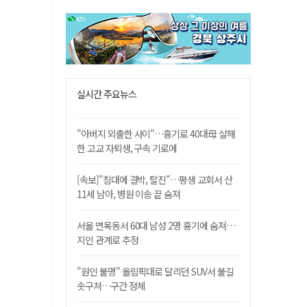
실시간 주요뉴스
"아버지 외출한 사이"…흉기로 40대母 살해
한 고교 자퇴생, 구속 기로에
[속보]"침대에 결박, 탈진"…평생 교회서 산
11세 남아, 병원 이송 끝 숨져
서울 면목동서 60대 남성 2명 흉기에 숨져…
지인 관계로 추정
"원인 불명" 올림픽대로 달리던 SUV서 불길
솟구쳐…구간 정체