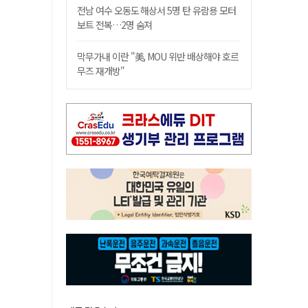
전남 여수 오동도 해상서 5명 탄 유람용 모터
보트 전복…2명 숨져
막무가내 이란 "美, MOU 위반 배상해야 호르
무즈 재개방"