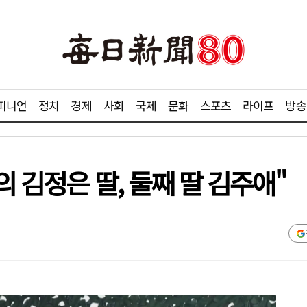
피니언
정치
경제
사회
국제
문화
스포츠
라이프
방송
의 김정은 딸, 둘째 딸 김주애"