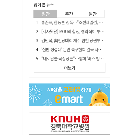
많이 본 뉴스
일간
주간
월간
홍준표, 한동훈 맹폭…"조선제일껌, 권력에 살고 권력에 죽었다"
[시사뒷담] MOU의 함정, 협약식이 투자 확정은 아니긴 해
김민석, 與전당대회 제주·인천 당원투표서 승리…누적 득표는 '초박빙'
'심판 성접대' 논란 축구협회 결국 사과…"깊이 반성, 쇄신하겠다"
"내로남불·탁상공론"…황희 '버스 청년주택' 제안에 與 내부서도 쓴소리
"경로당 통장에 비밀번호가 적혀 있다"…전국 돌며 경로당 13곳 턴 30대 구속
더보기
"침대에 결박, 탈진"…평생 교회서 산 11세 남아, 병원 이송 끝 숨져
예안향교 대성전, '국가지정 보물로 지정'
휠체어 환자 발로 밀어 숨지게 한 70대 간병인…2심도 집행유예
박권현 청도군수, 국무총리에 "청도 물 공급 최대 3만t 늘려달라"