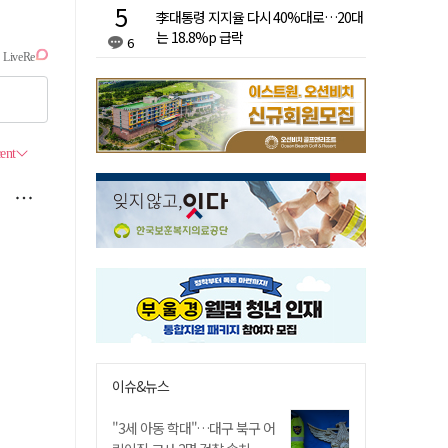
李대통령 지지율 다시 40%대로…20대
는 18.8%p 급락
6
이슈&뉴스
"3세 아동 학대"…대구 북구 어