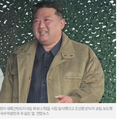
신형의 대륙간탄도미사일 화성-17형을 시험 발사했다고 조선중앙TV가 20일 보도했
 국무위원장과 꼭 닮은 딸. 연합뉴스