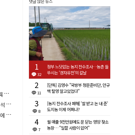
댓글 많은 뉴스
정부 느닷없는 농지 전수조사…농촌 들
쑤시는 '경자유전'의 칼날
32
[단독] 김영수 "국방부 청문준비단, 안규
백 탈영 알고있었다"
11
소리
[농지 전수조사 폐해] '쌀 받고 논 내 준'
능"
도지농 이제 어쩌나?
8
다"
월 매출 9천만원에도 문 닫는 영양 젖소
농장… "일할 사람이 없어"
7