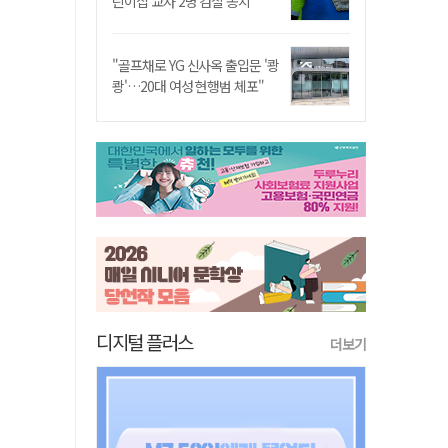
린이집 교사 2명 검찰 송치
"골프채로 YG 신사옥 출입문 '쾅
쾅'…20대 여성 현행범 체포"
디지털 플러스
더보기