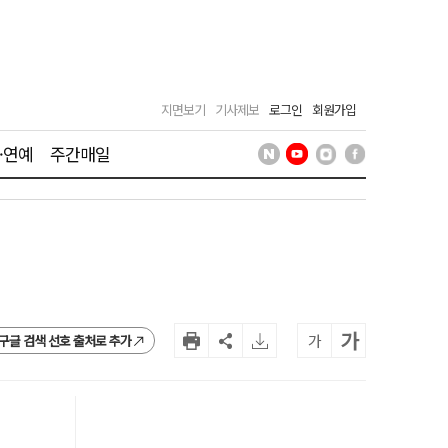
지면보기
기사제보
로그인
회원가입
·연예
주간매일
가
가
구글 검색 선호 출처로 추가