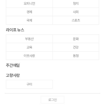
오피니언
정치
경제
사회
국제
스포츠
라이프 뉴스
부동산
문화
교육
건강
이웃사랑
동정
주간매일
고향사랑
구미
로그인