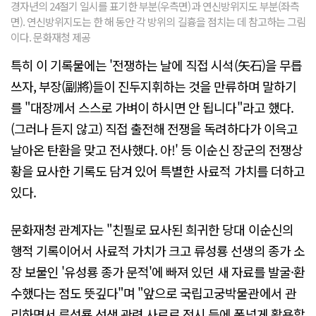
경자년의 24절기 일시를 표기한 부분(우측면)과 연신방위지도 부분(좌측
면). 연신방위지도는 한 해 동안 각 방위의 길흉을 점치는 데 참고하는 그림
이다. 문화재청 제공
특히 이 기록물에는 '전쟁하는 날에 직접 시석(矢石)을 무릅
쓰자, 부장(副將)들이 진두지휘하는 것을 만류하며 말하기
를 "대장께서 스스로 가벼이 하시면 안 됩니다"라고 했다.
(그러나 듣지 않고) 직접 출전해 전쟁을 독려하다가 이윽고
날아온 탄환을 맞고 전사했다. 아!' 등 이순신 장군의 전쟁상
황을 묘사한 기록도 담겨 있어 특별한 사료적 가치를 더하고
있다.
문화재청 관계자는 "친필로 묘사된 희귀한 당대 이순신의
행적 기록이어서 사료적 가치가 크고 류성룡 선생의 종가 소
장 보물인 '유성룡 종가 문적'에 빠져 있던 새 자료를 발굴·환
수했다는 점도 뜻깊다"며 "앞으로 국립고궁박물관에서 관
리하면서 류성룡 선생 관련 사료로 전시 등에 폭넓게 활용할