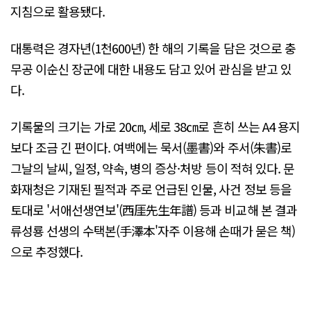
지침으로 활용됐다.
대통력은 경자년(1천600년) 한 해의 기록을 담은 것으로 충
무공 이순신 장군에 대한 내용도 담고 있어 관심을 받고 있
다.
기록물의 크기는 가로 20㎝, 세로 38㎝로 흔히 쓰는 A4 용지
보다 조금 긴 편이다. 여백에는 묵서(墨書)와 주서(朱書)로
그날의 날씨, 일정, 약속, 병의 증상·처방 등이 적혀 있다. 문
화재청은 기재된 필적과 주로 언급된 인물, 사건 정보 등을
토대로 '서애선생연보'(西厓先生年譜) 등과 비교해 본 결과
류성룡 선생의 수택본(手澤本'자주 이용해 손때가 묻은 책)
으로 추정했다.