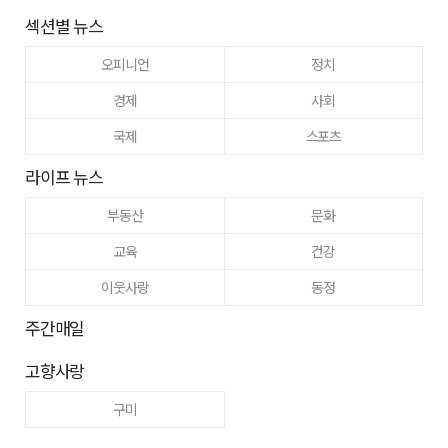
섹션별 뉴스
오피니언
정치
경제
사회
국제
스포츠
라이프 뉴스
부동산
문화
교육
건강
이웃사랑
동정
주간매일
고향사랑
구미