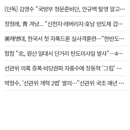
[단독] 김영수 "국방부 청문준비단, 안규백 탈영 알고있었다"
정청래, 靑 겨냥... "신천지·레버리지·호남 반도체 겁박 사과하라"
美해병대, 한국서 첫 자폭드론 실사격훈련…"한반도 지형 학습"
합참 "北, 원산 일대서 단거리 탄도미사일 발사"…42일 만
선관위 의혹 증폭·비당권파 자충수에 장동혁 '그립' 더 강해졌다
박형수, '선관위 개혁 2법' 발의…"선관위 국조 매년 실시"