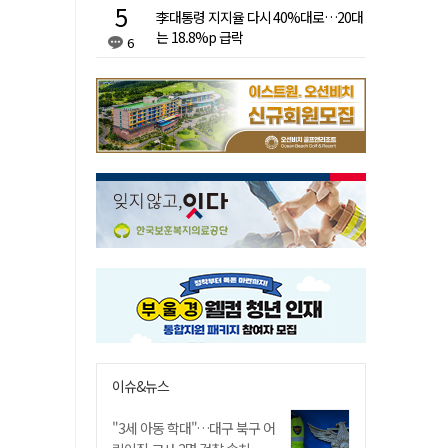
李대통령 지지율 다시 40%대로…20대
는 18.8%p 급락
6
이슈&뉴스
"3세 아동 학대"…대구 북구 어