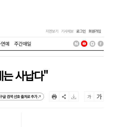
지면보기
기사제보
로그인
회원가입
·연예
주간매일
에는 사납다"
가
가
구글 검색 선호 출처로 추가