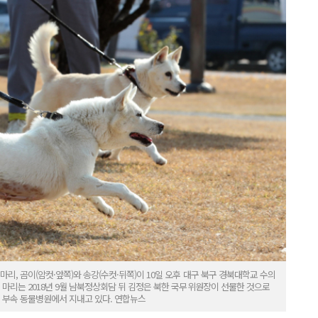
리, 곰이(암컷·앞쪽)와 송강(수컷·뒤쪽)이 10일 오후 대구 북구 경북대학교 수의
 마리는 2018년 9월 남북정상회담 뒤 김정은 북한 국무위원장이 선물한 것으로
대 부속 동물병원에서 지내고 있다. 연합뉴스