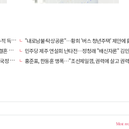
초박빙'
"내로남불·탁상공론"…황희 '버스 청년주택' 제안에 與 내부서도 쓴
 손본다
민주당 제주 연설회 난타전…정청래 "배신자론" 김민석 "관리 무
 중단"
홍준표, 한동훈 맹폭…"조선제일껌, 권력에 살고 권력에 죽었