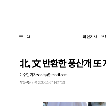
최신기사
오
北, 文 반환한 풍산개 또
이수현 기자
sontag@imaeil.com
매일신문
입력 2022-11-27 14:47:58