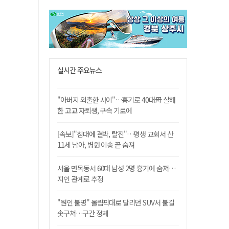
실시간 주요뉴스
"아버지 외출한 사이"…흉기로 40대母 살해
한 고교 자퇴생, 구속 기로에
[속보]"침대에 결박, 탈진"…평생 교회서 산
11세 남아, 병원 이송 끝 숨져
서울 면목동서 60대 남성 2명 흉기에 숨져…
지인 관계로 추정
"원인 불명" 올림픽대로 달리던 SUV서 불길
솟구쳐…구간 정체