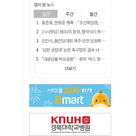
많이 본 뉴스
일간
주간
월간
홍준표, 한동훈 맹폭…"조선제일껌, 권력에 살고 권력에 죽었다"
[시사뒷담] MOU의 함정, 협약식이 투자 확정은 아니긴 해
김민석, 與전당대회 제주·인천 당원투표서 승리…누적 득표는 '초박빙'
'심판 성접대' 논란 축구협회 결국 사과…"깊이 반성, 쇄신하겠다"
"내로남불·탁상공론"…황희 '버스 청년주택' 제안에 與 내부서도 쓴소리
"경로당 통장에 비밀번호가 적혀 있다"…전국 돌며 경로당 13곳 턴 30대 구속
더보기
"침대에 결박, 탈진"…평생 교회서 산 11세 남아, 병원 이송 끝 숨져
예안향교 대성전, '국가지정 보물로 지정'
휠체어 환자 발로 밀어 숨지게 한 70대 간병인…2심도 집행유예
박권현 청도군수, 국무총리에 "청도 물 공급 최대 3만t 늘려달라"