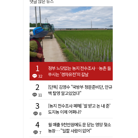
댓글 많은 뉴스
정부 느닷없는 농지 전수조사…농촌 들
쑤시는 '경자유전'의 칼날
32
[단독] 김영수 "국방부 청문준비단, 안규
백 탈영 알고있었다"
11
[농지 전수조사 폐해] '쌀 받고 논 내 준'
도지농 이제 어쩌나?
8
월 매출 9천만원에도 문 닫는 영양 젖소
농장… "일할 사람이 없어"
7