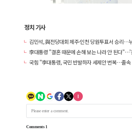
정치 기사
김민석, 與전당대회 제주·인천 당원투표서 승리…누적 득표는 '
李대통령 "결혼 때문에 손해 보는 나라 안 된다"…'결혼 페널티' 22개
국힘 "李대통령, 국민 반발하자 세제안 번복…졸속 국정 즉각