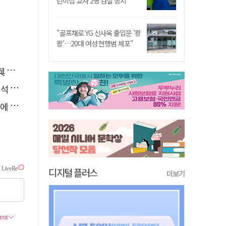
린이집 교사 2명 검찰 송치
"골프채로 YG 신사옥 출입문 '쾅
쾅'…20대 여성 현행범 체포"
소리
능"
다"
디지털 플러스
더보기