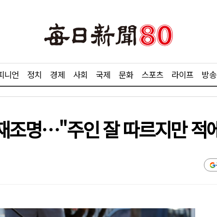
피니언
정치
경제
사회
국제
문화
스포츠
라이프
방송
 재조명…"주인 잘 따르지만 적