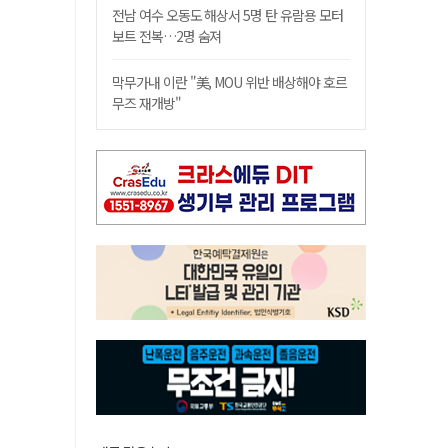
전남 여수 오동도 해상서 5명 탄 유람용 모터
보트 전복…2명 숨져
막무가내 이란 "美, MOU 위반 배상해야 호르
무즈 재개방"