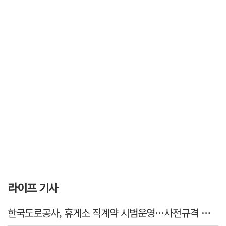
라이프 기사
한국도로공사, 휴게소 직계약 시범운영…사전규격 공개·입찰 착수