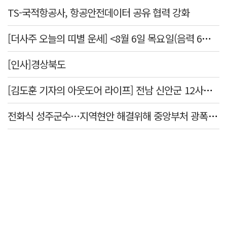
TS-국적항공사, 항공안전데이터 공유 협력 강화
[더사주 오늘의 띠별 운세] <8월 6일 목요일(음력 6월24일)>
[인사]경상북도
[김도훈 기자의 아웃도어 라이프] 전남 신안군 12사도 순례길…나를 찾아 떠나는 힐링 여행
전화식 성주군수…지역현안 해결위해 중앙부처 광폭 행보