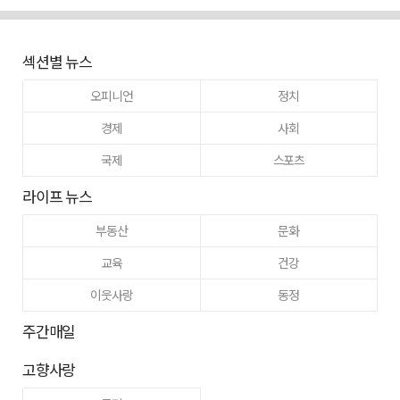
섹션별 뉴스
오피니언
정치
경제
사회
국제
스포츠
라이프 뉴스
부동산
문화
교육
건강
이웃사랑
동정
주간매일
고향사랑