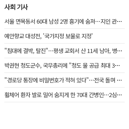
사회 기사
서울 면목동서 60대 남성 2명 흉기에 숨져…지인 관계로 추정
예안향교 대성전, '국가지정 보물로 지정'
"침대에 결박, 탈진"…평생 교회서 산 11세 남아, 병원 이송 끝 숨져
박권현 청도군수, 국무총리에 "청도 물 공급 최대 3만t 늘려달라"
"경로당 통장에 비밀번호가 적혀 있다"…전국 돌며 경로당 13곳 턴 30대 구속
휠체어 환자 발로 밀어 숨지게 한 70대 간병인…2심도 집행유예