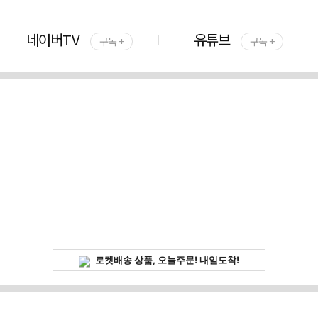
네이버TV
유튜브
구독 +
구독 +