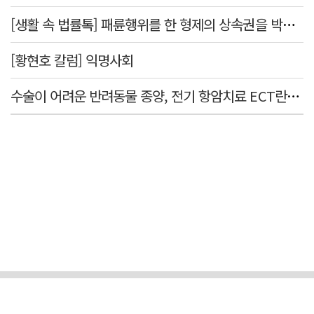
[생활 속 법률톡] 패륜행위를 한 형제의 상속권을 박탈시킬 수 있을까요
[황현호 칼럼] 익명사회
수술이 어려운 반려동물 종양, 전기 항암치료 ECT란? [반려동물 건강톡톡]