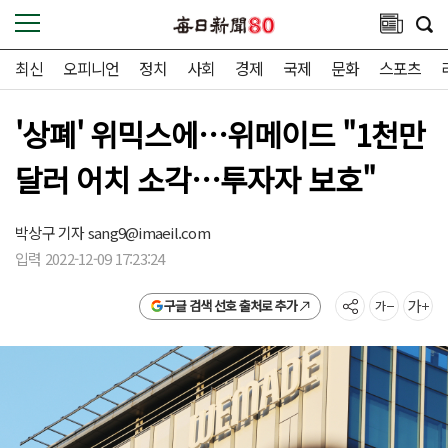
최신
오피니언
정치
사회
경제
국제
문화
스포츠
'상폐' 위믹스에…위메이드 "1천만
달러 어치 소각…투자자 보호"
박상구 기자
sang9@imaeil.com
입력 2022-12-09 17:23:24
구글 검색 선호 출처로 추가