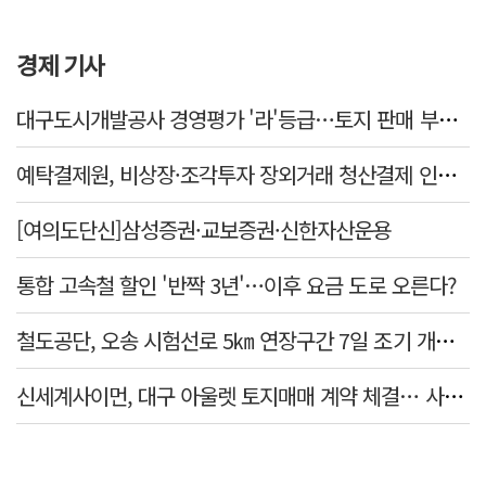
경제 기사
대구도시개발공사 경영평가 '라'등급…토지 판매 부진에 1년 만에 두 단계 '뚝'
예탁결제원, 비상장·조각투자 장외거래 청산결제 인프라 구축 착수…연내 가동
[여의도단신]삼성증권·교보증권·신한자산운용
통합 고속철 할인 '반짝 3년'…이후 요금 도로 오른다?
철도공단, 오송 시험선로 5㎞ 연장구간 7일 조기 개통…LA 메트로 사업 지원
신세계사이먼, 대구 아울렛 토지매매 계약 체결… 사업 본궤도