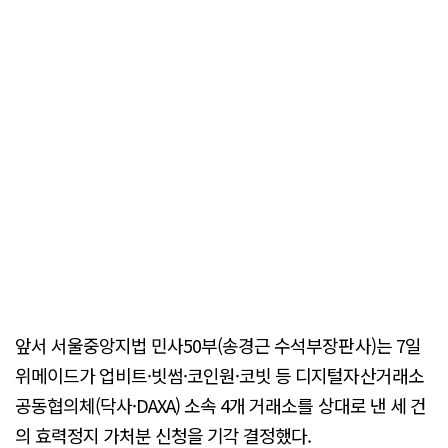
앞서 서울중앙지법 민사50부(송경근 수석부장판사)는 7일
위메이드가 업비트·빗썸·코인원·코빗 등 디지털자산거래소
공동협의체(닥사·DAXA) 소속 4개 거래소를 상대로 낸 세 건
의 효력정지 가처분 신청을 기각 결정했다.