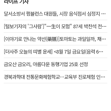
라이프 기사
달서소방서 펌뷸런스 대원들, 시장 음식점서 심정지 환자 생명 살려
[털보기자의 '그사람']"一生이 모험" 87세 박찬석 전 경북대 총장
[이야기로 만나는 약선(藥膳)]토마토는 과일일까, 채소일까
[더사주 오늘의 띠별 운세] <8월 7일 금요일(음력 6월25일)>
금오산 금오리, 아름다운 동행기업 25호 선정
경북과학대 전통문화체험학교…교육부 진로체험 인증기관 선정