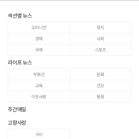
섹션별 뉴스
오피니언
정치
경제
사회
국제
스포츠
라이프 뉴스
부동산
문화
교육
건강
이웃사랑
동정
주간매일
고향사랑
구미