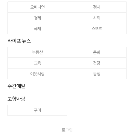
오피니언
정치
경제
사회
국제
스포츠
라이프 뉴스
부동산
문화
교육
건강
이웃사랑
동정
주간매일
고향사랑
구미
로그인