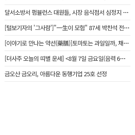
달서소방서 펌뷸런스 대원들, 시장 음식점서 심정지 환자 생명 살려
[털보기자의 '그사람']"一生이 모험" 87세 박찬석 전 경북대 총장
[이야기로 만나는 약선(藥膳)]토마토는 과일일까, 채소일까
[더사주 오늘의 띠별 운세] <8월 7일 금요일(음력 6월25일)>
금오산 금오리, 아름다운 동행기업 25호 선정