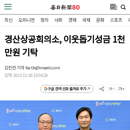
최신
오피니언
정치
사회
경제
국제
문화
스포츠
경산상공회의소, 이웃돕기성금 1천
만원 기탁
김진만 기자
factk@imaeil.com
입력 2022-12-26 15:56:20
구글 검색 선호 출처로 추가