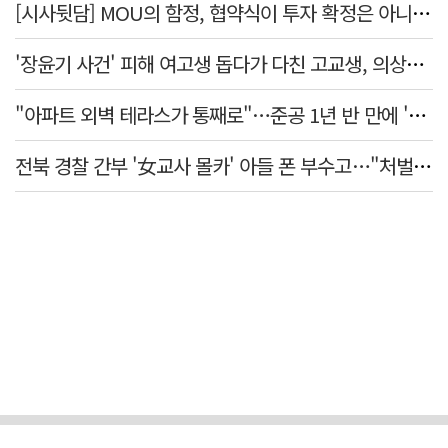
[시사뒷담] MOU의 함정, 협약식이 투자 확정은 아니긴 해
'장윤기 사건' 피해 여고생 돕다가 다친 고교생, 의상자 인정
"아파트 외벽 테라스가 통째로"…준공 1년 반 만에 '아찔 사고'
전북 경찰 간부 '女교사 몰카' 아들 폰 부수고…"처벌 못하는 사안" 내부망에 글