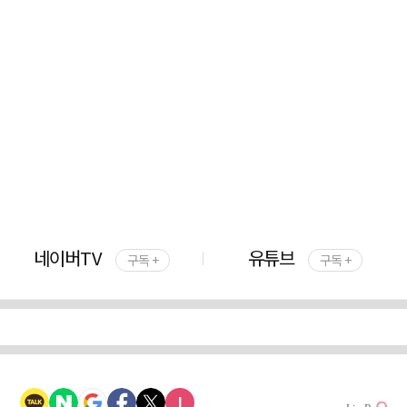
네이버TV
유튜브
구독 +
구독 +