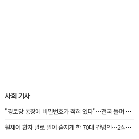
사회 기사
"경로당 통장에 비밀번호가 적혀 있다"…전국 돌며 경로당 13곳 턴 30대 구속
휠체어 환자 발로 밀어 숨지게 한 70대 간병인…2심도 집행유예