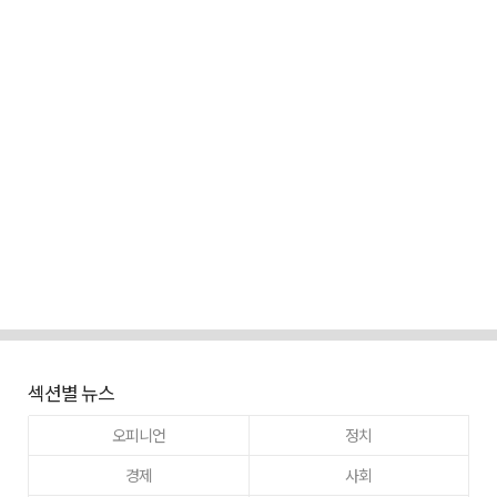
섹션별 뉴스
오피니언
정치
경제
사회