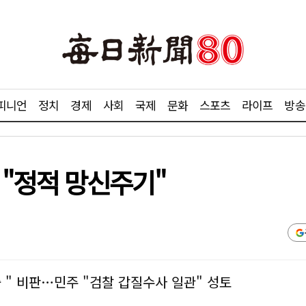
피니언
정치
경제
사회
국제
문화
스포츠
라이프
방송
야 "정적 망신주기"
 " 비판…민주 "검찰 갑질수사 일관" 성토