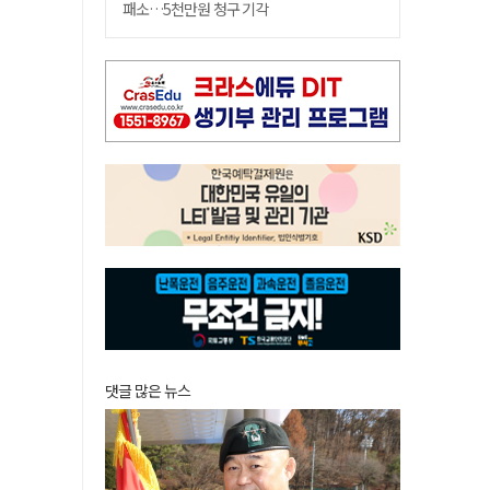
패소…5천만원 청구 기각
댓글 많은 뉴스