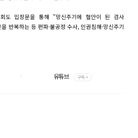
회도 입장문을 통해 "망신주기에 혈안이 된 검사
을 반복하는 등 편파·불공정 수사, 인권침해·망신주기
.
유튜브
구독 +