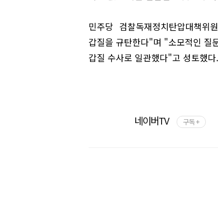
민주당 검찰독재정치탄압대책위원
갑질을 규탄한다"며 "소모적인 질문
갑질 수사로 일관했다"고 성토했다
네이버TV
구독 +