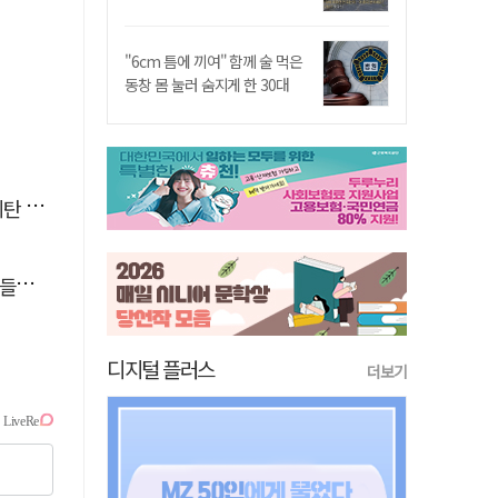
"6cm 틈에 끼여" 함께 술 먹은
동창 몸 눌러 숨지게 한 30대
나와
공방
디지털 플러스
더보기