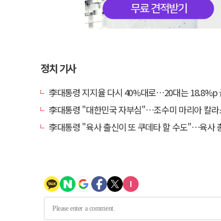
정치 기사
李대통령 지지율 다시 40%대로…20대는 18.8%p
李대통령 "대한민국 자부심"…조수미 마리아 칼라스 특별상에
李대통령 "육사 출신이 또 쿠데타 할 수도"…육사 총동창회 "정치