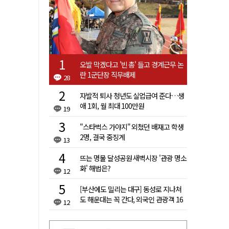
오발 막겠다고 '빈 총' 들고 경계근무 논
란 1군단장 직무배제
28
자발적 퇴사 청년도 실업급여 준다…생
애 1회, 월 최대 100만원
19
"스타벅스 가야지" 외쳤던 배재고 학생
2명, 결국 중징계
13
뜨는 명물 달성공원 새벽시장 '관광 명소
화' 해법은?
12
[부산에도 밀리는 대구] 동성로 지나쳐
도 해운대는 꼭 간다, 외국인 관광객 16
12
배 차이