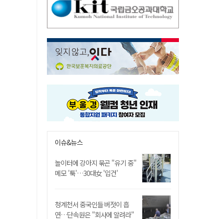
이슈&뉴스
놀이터에 강아지 묶곤 "유기 중"
메모 '툭'…30대女 '입건'
청계천서 중국인들 버젓이 흡
연…단속원은 "회사에 알려라"