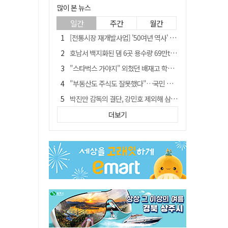
많이 본 뉴스
일간
주간
월간
[전통시장 재개발사업] '50여년 역사' 수성시장 자리에 25층 주상복합 들어선다
호남서 백지화된 댐 6곳 용수량 69만t… 반도체 클러스터 필요량 넘는다
"스타벅스 가야지" 외쳤던 배재고 학생 2명, 결국 중징계
"부동산도 주식도 잘못했다"…국민 절반 이상, 정부 경제정책 '부정'
박진만 감독의 결단, 강민호 제외해 삼성 라이온즈에 긴장감 불어 넣어
국민 10명 중 6명 "검찰 보완수사권 필요"…민주당 지지층도 53.8%
더보기
[단독] 20명에 묻고…72%가 '보완수사권 폐지'?
[전통시장 재개발사업] 신천시장 재개발, 준공 후에도 소송전
[저출산·고령화 그늘] 구미시 "40만명 사수" 고령군 "3만명대 회복"
안동-사가에, "50년 우정 넘어 미래 50년 함께 연다"