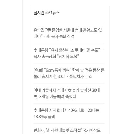
실시간 주요뉴스
유승민 "尹 졸업한 서울대 법대·충암고도 없
애야"…李 육사 통합 직격
李대통령 "육사 출신이 또 쿠데타 할 수도"…
육사 총동창회 "정치적 보복"
[속보] "6cm 틈에 끼여" 함께 술 먹은 동창 몸
눌러 숨지게 한 30대…폭행치사 '무죄'
아내 가출하자 성매매女 불러 술마신 30대
男, 3개월 아들 때려 죽였다
李대통령 지지율 다시 40%대로…20대는
18.8%p 급락
변희재, '최서원 태블릿 조작설' 국가배상도