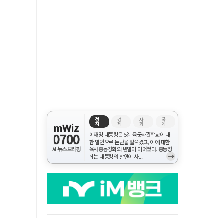
정
경
사
국
치
제
회
제
mWiz
0700
이재명 대통령은 5일 육군사관학교에 대
한 발언으로 논란을 일으켰고, 이에 대한
AI 뉴스브리핑
육사총동창회의 반발이 이어졌다. 총동창
→
회는 대통령의 발언이 사...