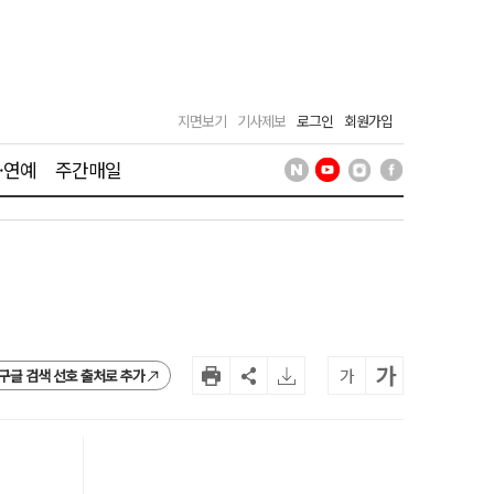
지면보기
기사제보
로그인
회원가입
·연예
주간매일
가
가
구글 검색 선호 출처로 추가