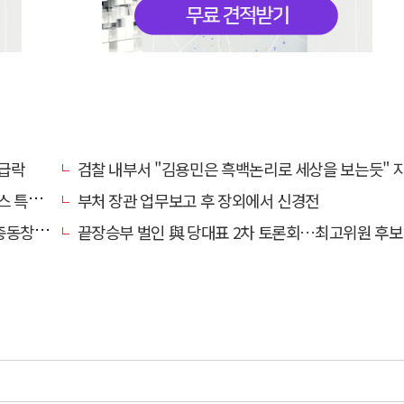
 급락
검찰 내부서 "김용민은 흑백논리로 세상을 보는듯" 지탄 
 축하
부처 장관 업무보고 후 장외에서 신경전
적 보복"
끝장승부 벌인 與 당대표 2차 토론회…최고위원 후보들은 '투표방식' 