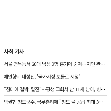
사회 기사
서울 면목동서 60대 남성 2명 흉기에 숨져…지인 관계로 추정
예안향교 대성전, '국가지정 보물로 지정'
"침대에 결박, 탈진"…평생 교회서 산 11세 남아, 병원 이송 끝 숨져
박권현 청도군수, 국무총리에 "청도 물 공급 최대 3만t 늘려달라"