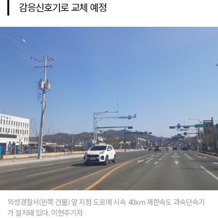
감응신호기로 교체 예정
의성경찰서(왼쪽 건물) 앞 지점 도로에 시속 40km 제한속도 과속단속기
가 설치돼 있다. 이현주기자