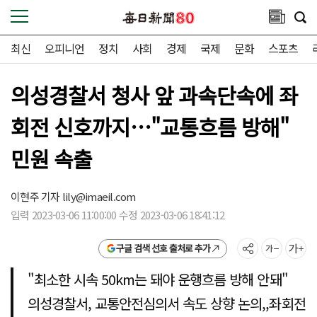
최신
오피니언
정치
사회
경제
국제
문화
스포츠
의성경찰서 청사 앞 과속단속에 좌
회전 신호까지…"교통흐름 방해"
민원 속출
이현주 기자
lily@imaeil.com
입력 2023-03-06 11:00:00 수정 2023-03-06 18:41:12
구글 검색 선호 출처로 추가
"최소한 시속 50km는 돼야 운행흐름 방해 안돼"
의성경찰서, 교통안전심의서 속도 상향 논의,,좌회전