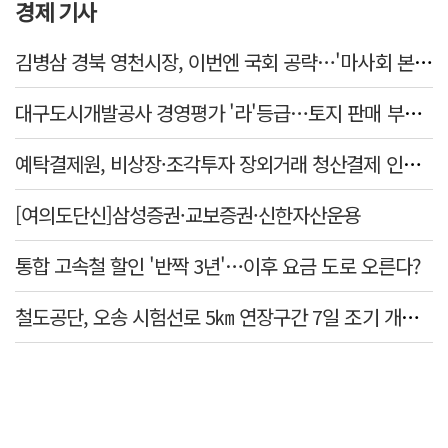
경제 기사
김병삼 경북 영천시장, 이번엔 국회 공략…'마사회 본사 이전·광역교통망 확충' 요청
대구도시개발공사 경영평가 '라'등급…토지 판매 부진에 1년 만에 두 단계 '뚝'
예탁결제원, 비상장·조각투자 장외거래 청산결제 인프라 구축 착수…연내 가동
[여의도단신]삼성증권·교보증권·신한자산운용
통합 고속철 할인 '반짝 3년'…이후 요금 도로 오른다?
철도공단, 오송 시험선로 5㎞ 연장구간 7일 조기 개통…LA 메트로 사업 지원