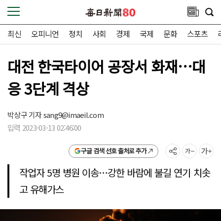
최신
오피니언
정치
사회
경제
국제
문화
스포츠
대전 한국타이어 공장서 화재…대
응 3단계 격상
박상구 기자
sang9@imaeil.com
입력 2023-03-13 02:46:00
구글 검색 선호 출처로 추가
작업자 5명 병원 이송…강한 바람에 불길 연기 치솟
고 유해가스