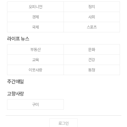
오피니언
정치
경제
사회
국제
스포츠
라이프 뉴스
부동산
문화
교육
건강
이웃사랑
동정
주간매일
고향사랑
구미
로그인