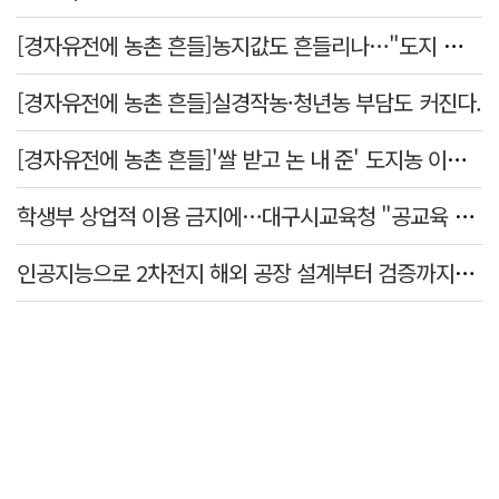
[경자유전에 농촌 흔들]농지값도 흔들리나…"도지 막히면 헐값 매물 나올 수도"
[경자유전에 농촌 흔들]실경작농·청년농 부담도 커진다.
[경자유전에 농촌 흔들]'쌀 받고 논 내 준' 도지농 이제 어쩌나?
학생부 상업적 이용 금지에…대구시교육청 "공교육 대입 상담 강화"
인공지능으로 2차전지 해외 공장 설계부터 검증까지…경북도·포항시 플랫폼 개발 착수