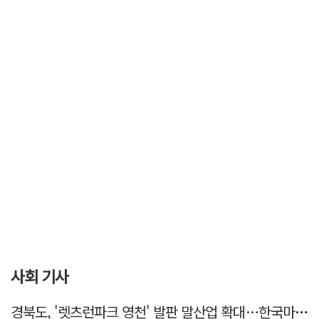
사회 기사
경북도, '렛츠런파크 영천' 발판 말산업 확대…한국마사회 유치도 총력