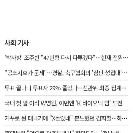
사회 기사
'박사방' 조주빈 "47년형 다시 다투겠다"…헌재 전원일치 기각
"공소시효가 문제"…경찰, 축구협회의 '심판 성접대' 수사 여부 검토한다
투표 끝나니 투표자 29% 줄었다…선관위 최종 집계서 수백명 '증발'
국내 첫 팔 이식 W병원, 이번엔 'K-바이오닉 암' 도전
거꾸로 된 태극기에 "X돌았네" 분노했던 김희철…하루만에 사과