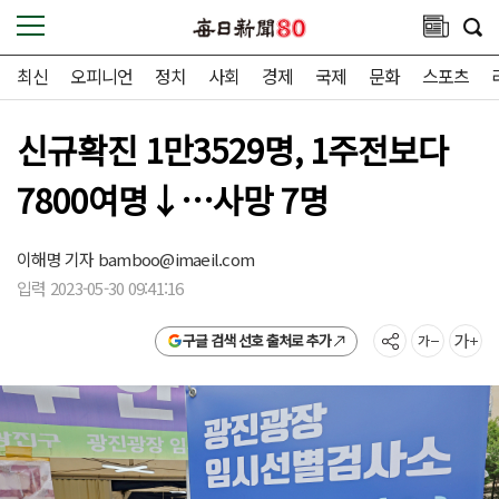
최신
오피니언
정치
사회
경제
국제
문화
스포츠
신규확진 1만3529명, 1주전보다
7800여명↓…사망 7명
이해명 기자
bamboo@imaeil.com
입력 2023-05-30 09:41:16
구글 검색 선호 출처로 추가