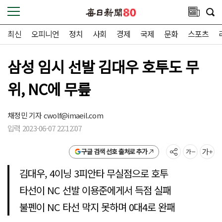
최신
오피니언
정치
사회
경제
국제
문화
스포츠
삼성 임시 선발 김대우 호투도 무
위, NC에 무릎
채정민 기자
cwolf@imaeil.com
입력 2023-06-07 22:12:07
구글 검색 선호 출처로 추가
김대우, 4이닝 3피안타 무실점으로 호투
타선이 NC 선발 이용준에게서 득점 실패
불펜이 NC 타선 막지 못하며 0대4로 완패