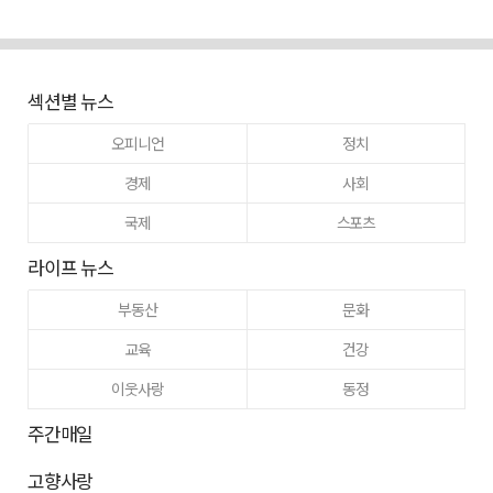
섹션별 뉴스
오피니언
정치
경제
사회
국제
스포츠
라이프 뉴스
부동산
문화
교육
건강
이웃사랑
동정
주간매일
고향사랑