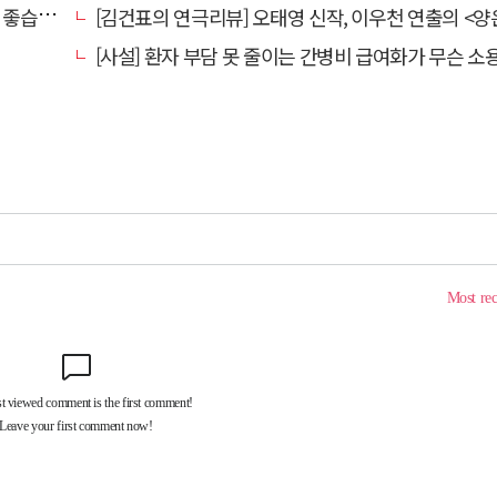
습니다.
[김건표의 연극리뷰] 오태영 신작, 이우천 연출의 <양은 양순하다>"국민을 온순한 양으로 길들이는 전체주의적 정치의 알레
[사설] 환자 부담 못 줄이는 간병비 급여화가 무슨 소