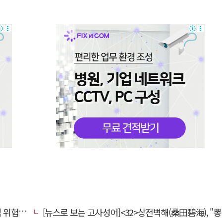
전환할 때
[뉴스로 보는 고사성어]<32>상전벽해(桑田碧海), "뽕나무밭이 푸른 바다가 되었다