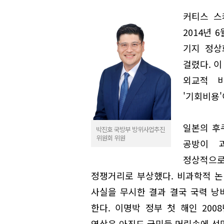
커티스 스캐
2014년 
기지 정상
걸렸다. 이
외교적 
'기회비용'
일본의 후
박진호 국방부 방위사업추진
위원회 위원
공방이 
정상적으
정쟁거리로 부상했다. 비과학적 논
사실을 무시한 결과 결국 국력 낭
한다. 이명박 정부 첫 해인 200
영상은 아직도 국민들 머릿속에 선