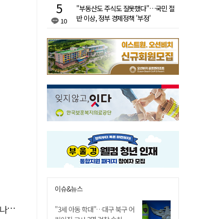
"부동산도 주식도 잘못했다"…국민 절
반 이상, 정부 경제정책 '부정'
10
이슈&뉴스
."
"3세 아동 학대"…대구 북구 어