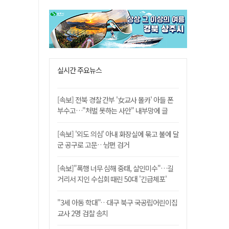
실시간 주요뉴스
[속보] 전북 경찰 간부 '女교사 몰카' 아들 폰
부수고…"처벌 못하는 사안" 내부망에 글
[속보] '외도 의심' 아내 화장실에 묶고 불에 달
군 공구로 고문…남편 검거
[속보]"폭행 너무 심해 중태, 살인미수"…길
거리서 지인 수십회 때린 50대 '긴급체포'
"3세 아동 학대"…대구 북구 국공립어린이집
교사 2명 검찰 송치