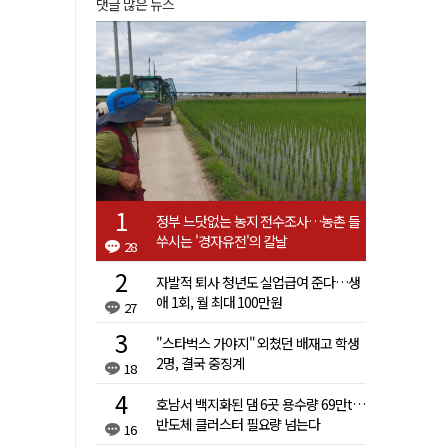
댓글 많은 뉴스
정부 느닷없는 농지 전수조사…농촌 들
쑤시는 '경자유전'의 칼날
28
자발적 퇴사 청년도 실업급여 준다…생
애 1회, 월 최대 100만원
27
"스타벅스 가야지" 외쳤던 배재고 학생
2명, 결국 중징계
18
호남서 백지화된 댐 6곳 용수량 69만t…
반도체 클러스터 필요량 넘는다
16