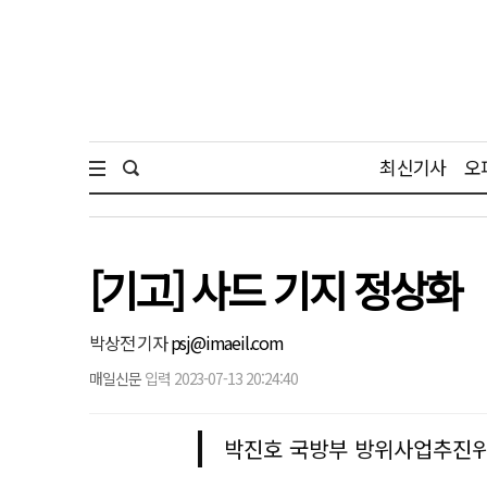
최신기사
오
[기고] 사드 기지 정상화
박상전 기자
psj@imaeil.com
매일신문
입력 2023-07-13 20:24:40
박진호 국방부 방위사업추진