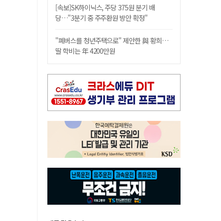
[속보]SK하이닉스, 주당 375원 분기 배
당…"3분기 중 주주환원 방안 확정"
"폐버스를 청년주택으로" 제안한 與 황희…
딸 학비는 年 4200만원