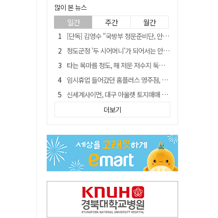
많이 본 뉴스
일간
주간
월간
[단독] 김영수 "국방부 청문준비단, 안규백 탈영 알고있었다"
청도군정 '두 시어머니'가 되어서는 안된다
타는 목마름 청도, 해 저문 저수지 둑에 군수가 서 있었다
임시휴업 들어갔던 홈플러스 영주점, 7일 영업 재개…지하 1층만 운영
신세계사이먼, 대구 아울렛 토지매매 계약 체결… 사업 본궤도
SK하이닉스, 주당 375원 분기 배당 공시…"3분기 중 주주환원 방안 확정"
더보기
"상법개정해도 주주가 '봉'"…하이닉스 솔리다임 상장설에 술렁[개미와글와글]
이의준 전 경북도 새마을봉사과장, 제28대 울릉군 부군수 취임
外人 한 달 새 8000억 담았는데…LG이노텍 목표주가는 왜 엇갈릴까
정청래, 靑 겨냥... "신천지·레버리지·호남 반도체 겁박 사과하라"