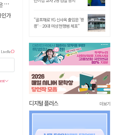
린이집 교사 2명 검찰 송치
고리"
용인가
"골프채로 YG 신사옥 출입문 '쾅
쾅'…20대 여성 현행범 체포"
디지털 플러스
더보기