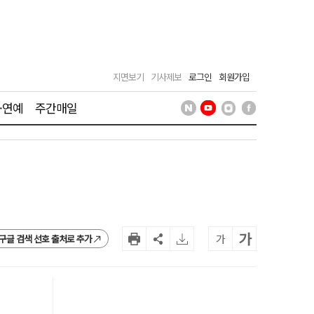
지면보기
기사제보
로그인
회원가입
·연예
주간매일
가
가
구글 검색 선호 출처로 추가