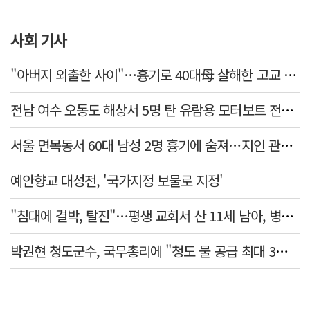
사회 기사
"아버지 외출한 사이"…흉기로 40대母 살해한 고교 자퇴생, 구속 기로에
전남 여수 오동도 해상서 5명 탄 유람용 모터보트 전복…2명 숨져
서울 면목동서 60대 남성 2명 흉기에 숨져…지인 관계로 추정
예안향교 대성전, '국가지정 보물로 지정'
"침대에 결박, 탈진"…평생 교회서 산 11세 남아, 병원 이송 끝 숨져
박권현 청도군수, 국무총리에 "청도 물 공급 최대 3만t 늘려달라"