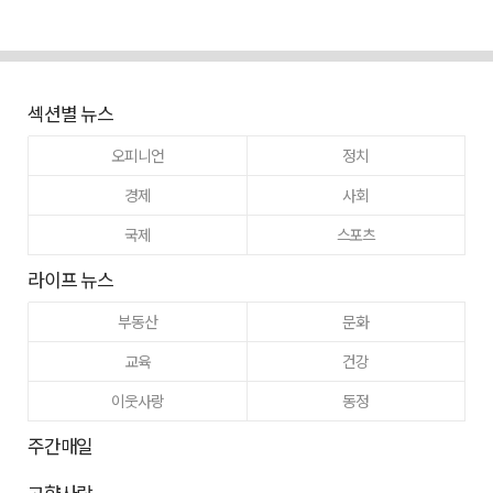
섹션별 뉴스
오피니언
정치
경제
사회
국제
스포츠
라이프 뉴스
부동산
문화
교육
건강
이웃사랑
동정
주간매일
고향사랑