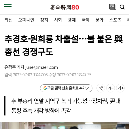
최신
오피니언
정치
사회
경제
국제
문화
스포츠
추경호·원희룡 차출설…불 붙은 與
총선 경쟁구도
유광준 기자
june@imaeil.com
입력 2023-07-02 17:47:06 수정 2023-07-02 18:47:35
구글 검색 선호 출처로 추가
추 부총리 연말 지역구 복귀 가능성…정치권, 尹대
통령 후속 개각 방향에 촉각