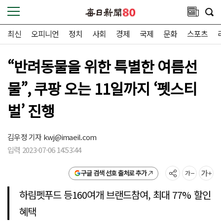
최신
오피니언
정치
사회
경제
국제
문화
스포츠
“반려동물을 위한 특별한 여름선
물”, 쿠팡 오는 11일까지 ‘펫스티
벌’ 진행
김우정 기자
kwj@imaeil.com
입력 2023-07-06 14:53:44
구글 검색 선호 출처로 추가
하림펫푸드 등160여개 브랜드참여, 최대 77% 할인
혜택