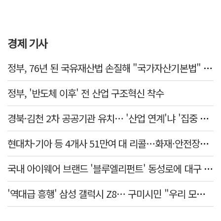
경제 기사
정부, 76년 된 국유재산법 손질해 "국가자산기본법" 만든다
정부, '반도체 이후' 전 산업 구조혁신 착수
경북·김천 2차 공공기관 유치… '산업 연계'냐 '집중 배치'냐
현대차·기아 등 4개사 51만여 대 리콜…화재·안전장치 결함 확인
국내 아이웨어 브랜드 '블루엘리펀트' 동성로에 대구 매장 첫선
'역대급 흥행' 삼성 갤럭시 Z8… 구미시민 "우리 모두 홍보대사"