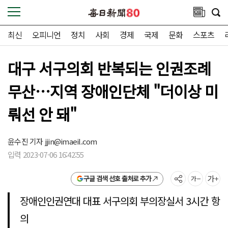
최신
오피니언
정치
사회
경제
국제
문화
스포츠
대구 서구의회 반복되는 인권조례
무산…지역 장애인단체 "더이상 미
뤄선 안 돼"
윤수진 기자
jjin@imaeil.com
입력 2023-07-06 16:42:55
구글 검색 선호 출처로 추가
장애인인권연대 대표 서구의회 부의장실서 3시간 항
의