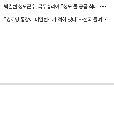
박권현 청도군수, 국무총리에 "청도 물 공급 최대 3만t 늘려달라"
"경로당 통장에 비밀번호가 적혀 있다"…전국 돌며 경로당 13곳 턴 30대 구속