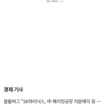
경제 기사
블룸버그 "SK하이닉스, 中 패키징공장 지분매각 등 검토"