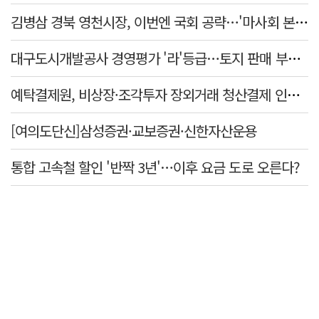
김병삼 경북 영천시장, 이번엔 국회 공략…'마사회 본사 이전·광역교통망 확충' 요청
대구도시개발공사 경영평가 '라'등급…토지 판매 부진에 1년 만에 두 단계 '뚝'
예탁결제원, 비상장·조각투자 장외거래 청산결제 인프라 구축 착수…연내 가동
[여의도단신]삼성증권·교보증권·신한자산운용
통합 고속철 할인 '반짝 3년'…이후 요금 도로 오른다?