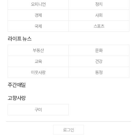
오피니언
정치
경제
사회
국제
스포츠
라이프 뉴스
부동산
문화
교육
건강
이웃사랑
동정
주간매일
고향사랑
구미
로그인